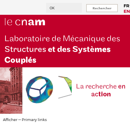
Aller
Rechercher
FR
au
EN
contenu
principal
Laboratoire de Mécanique des
Structures
et des Systè
mes
Couplés
La reche
rche
en
ac
tion
Primary
Afficher — Primary links
links