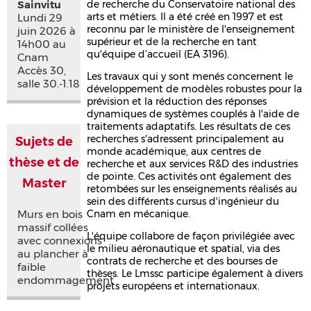
Sainvitu
de recherche du Conservatoire national des
arts et métiers. Il a été créé en 1997 et est
Lundi 29
reconnu par le ministère de l'enseignement
juin 2026 à
supérieur et de la recherche en tant
14h00 au
qu'équipe d’accueil (EA 3196).
Cnam
Accès 30,
Les travaux qui y sont menés concernent le
salle 30.-1.18
développement de modèles robustes pour la
prévision et la réduction des réponses
dynamiques de systèmes couplés à l'aide de
traitements adaptatifs. Les résultats de ces
recherches s'adressent principalement au
Sujets de
monde académique, aux centres de
thèse et de
recherche et aux services R&D des industries
de pointe. Ces activités ont également des
Master
retombées sur les enseignements réalisés au
sein des différents cursus d'ingénieur du
Murs en bois
Cnam en mécanique.
massif collées
L'équipe collabore de façon privilégiée avec
avec connexions
le milieu aéronautique et spatial, via des
au plancher à
contrats de recherche et des bourses de
faible
thèses. Le Lmssc participe également à divers
endommagement
projets européens et internationaux.