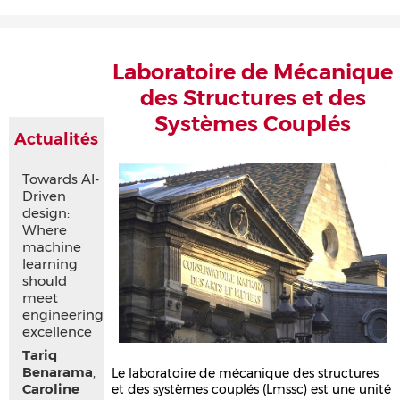
Accueil
Présentation
Recherche
Équipe
Publications
Évènements
Contact
Laboratoire de Mécanique
des Structures et des
Systèmes Couplés
Actualités
Towards AI-
Driven
design:
Where
machine
learning
should
meet
engineering
excellence
Tariq
Benarama
,
Le laboratoire de mécanique des structures
Caroline
et des systèmes couplés (Lmssc) est une unité