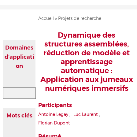
Accueil
Présentation
Recherche
Équipe
Publications
Évènements
Contact
Fil
Accueil
Projets de recherche
d'Ariane
Dynamique des
structures assemblées,
Domaines
réduction de modèle et
d'applicati
apprentissage
on
automatique :
Application aux jumeaux
numériques immersifs
Participants
Antoine Legay
,
Luc Laurent
,
Mots clés
Florian Dupont
Résumé