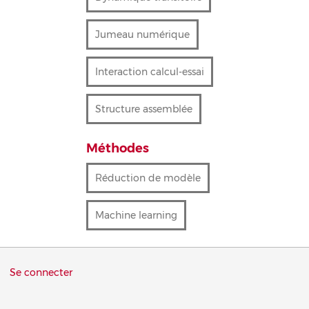
Jumeau numérique
Interaction calcul-essai
Structure assemblée
Méthodes
Réduction de modèle
Machine learning
Menu
Se connecter
du
compte