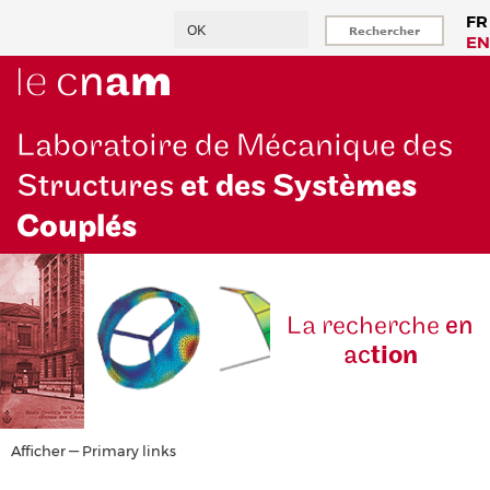
Aller
Rechercher
FR
au
EN
contenu
principal
Laboratoire de Mécanique des
Structures
et des Systè
mes
Couplés
La reche
rche
en
ac
tion
Primary
Afficher — Primary links
links