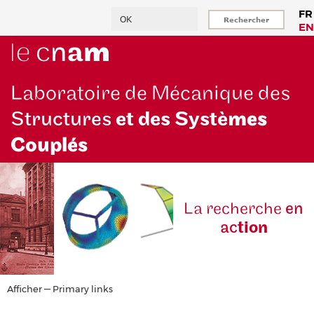
Aller
Rechercher
FR
au
EN
contenu
principal
Laboratoire de Mécanique des
Structures
et des Systè
mes
Couplés
La reche
rche
en
ac
tion
Primary
Afficher — Primary links
links