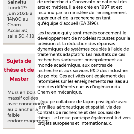
Sainvitu
de recherche du Conservatoire national des
arts et métiers. Il a été créé en 1997 et est
Lundi 29
reconnu par le ministère de l'enseignement
juin 2026 à
supérieur et de la recherche en tant
14h00 au
qu'équipe d’accueil (EA 3196).
Cnam
Accès 30,
Les travaux qui y sont menés concernent le
salle 30.-1.18
développement de modèles robustes pour la
prévision et la réduction des réponses
dynamiques de systèmes couplés à l'aide de
traitements adaptatifs. Les résultats de ces
recherches s'adressent principalement au
Sujets de
monde académique, aux centres de
thèse et de
recherche et aux services R&D des industries
de pointe. Ces activités ont également des
Master
retombées sur les enseignements réalisés au
sein des différents cursus d'ingénieur du
Murs en bois
Cnam en mécanique.
massif collées
L'équipe collabore de façon privilégiée avec
avec connexions
le milieu aéronautique et spatial, via des
au plancher à
contrats de recherche et des bourses de
faible
thèses. Le Lmssc participe également à divers
endommagement
projets européens et internationaux.