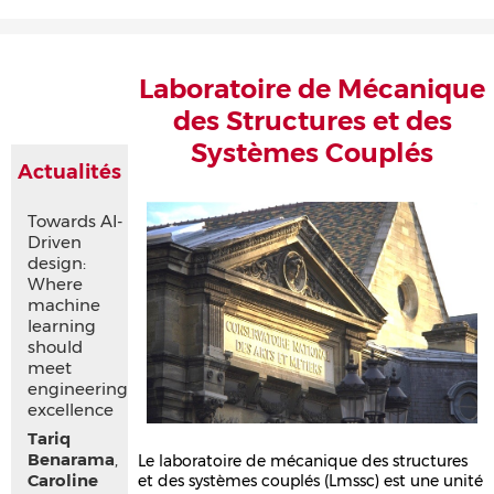
Accueil
Présentation
Recherche
Équipe
Publications
Évènements
Contact
Laboratoire de Mécanique
des Structures et des
Systèmes Couplés
Actualités
Towards AI-
Driven
design:
Where
machine
learning
should
meet
engineering
excellence
Tariq
Benarama
,
Le laboratoire de mécanique des structures
Caroline
et des systèmes couplés (Lmssc) est une unité