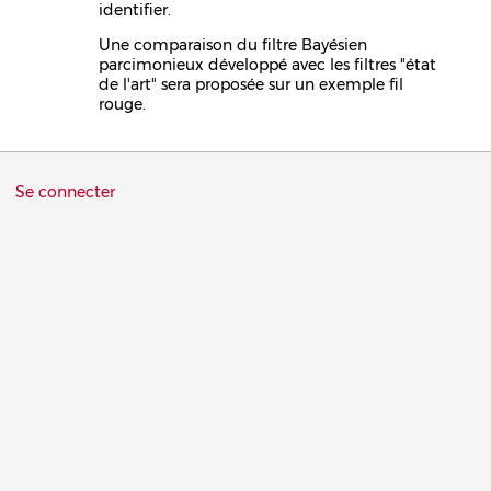
identifier.
Une comparaison du filtre Bayésien
parcimonieux développé avec les filtres "état
de l'art" sera proposée sur un exemple fil
rouge.
Menu
Se connecter
du
compte
de
l'utilisateur