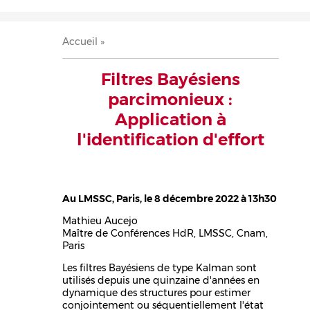
Accueil
Présentation
Recherche
Équipe
Publications
Évènements
Contact
Fil
Accueil
d'Ariane
Filtres Bayésiens
parcimonieux :
Application à
l'identification d'effort
Au LMSSC, Paris, le 8 décembre 2022 à 13h30
Mathieu Aucejo
Maître de Conférences HdR, LMSSC, Cnam,
Paris
Les filtres Bayésiens de type Kalman sont
utilisés depuis une quinzaine d'années en
dynamique des structures pour estimer
conjointement ou séquentiellement l'état