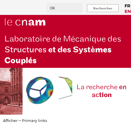
Aller
Rechercher
FR
au
EN
contenu
principal
Laboratoire de Mécanique des
Structures
et des Systè
mes
Couplés
La reche
rche
en
ac
tion
Primary
Afficher — Primary links
links