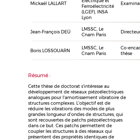
Électrique et
Mickaël LALLART
Examina
Ferroélectricité
(LGEF), INSA
Lyon
LMSSC, Le
Jean-François DEÜ
Directeu
Cnam Paris
LMSSC, Le
Co-encad
Boris LOSSOUARN
Cnam Paris
thèse
Résumé :
Cette thèse de doctorat s'intéresse au
développement de réseaux piézoélectriques
analogues pour l'amortissement vibratoire de
structures complexes. L'objectif est de
réduire les vibrations des modes de plus
grandes longueur d'ondes de structures, qui
sont recouvertes de patchs piézoélectriques
dans ce but. Ces patchs permettent de
coupler les structures à des réseaux qui
présentent des propriétés identiques de