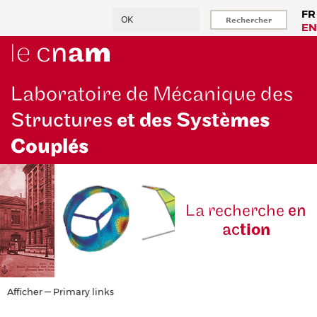
Aller
Rechercher
FR
au
EN
contenu
principal
Laboratoire de Mécanique des
Structures
et des Systè
mes
Couplés
La reche
rche
en
ac
tion
Primary
Afficher — Primary links
links