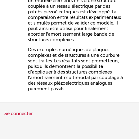
un modèle éléments finis d'une structure
couplée à un réseau électrique par des
patchs piézoélectriques est développé. La
comparaison entre résultats expérimentaux
et simulés permet de valider ce modèle. Il
peut ainsi être utilisé pour finalement
aborder l'amortissement large bande de
structures complexes.
Des exemples numériques de plaques
complexes et de structures à une courbure
sont traités. Les résultats sont prometteurs,
puisqu'ils démontrent la possibilité
d'appliquer à des structures complexes
l'amortissement multimodal par couplage à
des réseaux piézoélectriques analogues
purement passifs.
Menu
Se connecter
du
compte
de