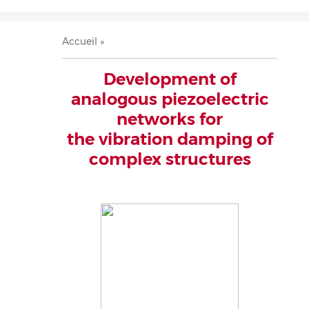
Accueil
Présentation
Recherche
Équipe
Publications
Évènements
Contact
Fil
Accueil
d'Ariane
Development of
analogous piezoelectric
networks for
the vibration damping of
complex structures