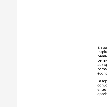
En par
inspi
bande
perme
aux s
perme
écono
La re
convo
entre
appri