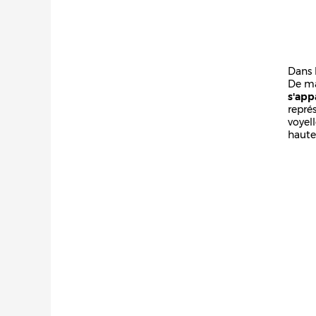
Dans 
De ma
s'app
repré
voyel
hautes