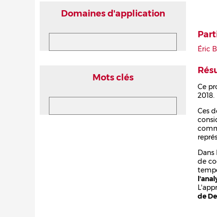
Domaines d'application
Part
Éric 
Rés
Mots clés
Ce pro
2018.
Ces d
consi
commu
repré
Dans 
de co
tempo
l'ana
L'app
de De