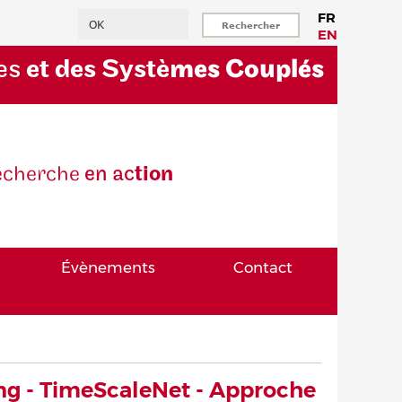
Rechercher
FR
EN
es
et des Systè
mes Couplés
eche
rche
en ac
tion
Évènements
Contact
ng - TimeScaleNet - Approche