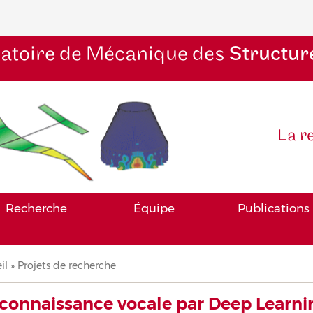
atoire de Mécanique des
Structur
La r
Recherche
Équipe
Publications
il
Projets de recherche
iane
connaissance vocale par Deep Learni