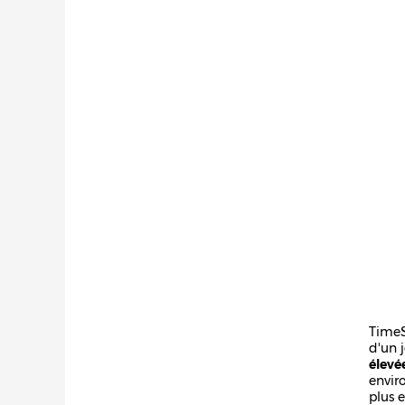
TimeS
d'un 
élevé
envir
plus 