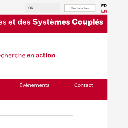
Rechercher
FR
EN
es
et des Systè
mes Couplés
eche
rche
en ac
tion
Évènements
Contact