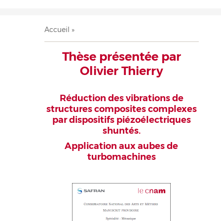
Accueil
Présentation
Recherche
Équipe
Publications
Évènements
Contact
Fil
Accueil
d'Ariane
Thèse présentée par
Olivier Thierry
Réduction des vibrations de
structures composites complexes
par dispositifs piézoélectriques
shuntés.
Application aux aubes de
turbomachines