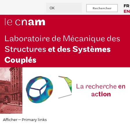
Aller
Rechercher
FR
au
EN
contenu
principal
Laboratoire de Mécanique des
Structures
et des Systè
mes
Couplés
La reche
rche
en
ac
tion
Primary
Afficher — Primary links
links