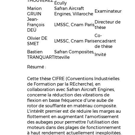
THOUVEREZ
Écully
Marion
Safran Aircraft
Examinateur
GRUIN
Engines, Villaroche
Jean-
Directeur de
François
LMSSC, Cnam Paris
thèse
DEÜ
Co-
Olivier DE
LMSSC, Cnam Paris
encadrant
SMET
de thèse
Bastien
Safran Composites,
Invité
TRANQUART
Itteville
Résumé :
Cette thèse CIFRE (Conventions Industrielles
de Formation par la REcherche), en
collaboration avec Safran Aircraft Engines,
concerne la réduction des vibrations de
flexion en basse fréquence d'une aube de
rotor de soufflante en matériau composite.
L'intérêt premier est de réduire les marges au
flottement en augmentant l'amortissement
des aubages pour permettre l'utilisation des
moteurs dans des plages de fonctionnement
à haut rendement actuellement inexploitées.