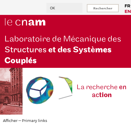
Aller
Rechercher
FR
au
EN
contenu
principal
Laboratoire de Mécanique des
Structures
et des Systè
mes
Couplés
La reche
rche
en
ac
tion
Primary
Afficher — Primary links
links