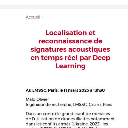
Accueil
Présentation
Recherche
Équipe
Publications
Évènements
Contact
Fil
Accueil
d'Ariane
Localisation et
reconnaissance de
signatures acoustiques
en temps réel par Deep
Learning
Au LMSSC, Paris, le 11 mars 2025 à 13h30
Malo Olivier
Ingénieur de recherche, LMSSC, Cnam, Paris
Dans un contexte grandissant de menaces
de l'utilisation de drones illicites notamment
dans les conflits armés (Ukraine, 2022), les