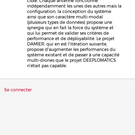
cible. Chaque antenne fonctionne
indépendamment les unes des autres mais la
configuration, la conception du système
ainsi que son caractère multi-modal
(plusieurs types de données) propose une
synergie qui en fait la force du système et
qui lui permet de valider ses critères de
performance et de déployabilité. Le projet
DAMIER, qui en est l'itération suivante,
propose d'augmenter les performances du
système existant et de passer à une capacité
multi-drones que le projet DEEPLOMATICS
n'était pas capable.
Menu
Se connecter
du
compte
de
l'utilisateur