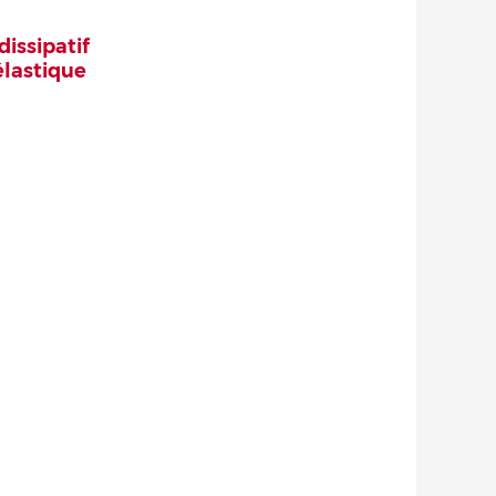
issipatif
élastique