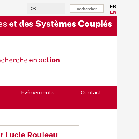
Rechercher
FR
EN
es
et des Systè
mes Couplés
eche
rche
en ac
tion
Évènements
Contact
r Lucie Rouleau