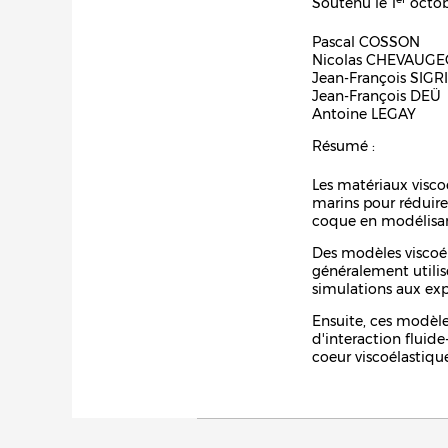
Soutenu le 1
octob
Pascal COSSON
Nicolas CHEVAUG
Jean-François SIGR
Jean-François DEÜ
Antoine LEGAY
Résumé :
Les matériaux visco
marins pour réduire 
coque en modélisant
Des modèles viscoél
généralement utilis
simulations aux exp
Ensuite, ces modèl
d'interaction fluide
coeur viscoélastiqu