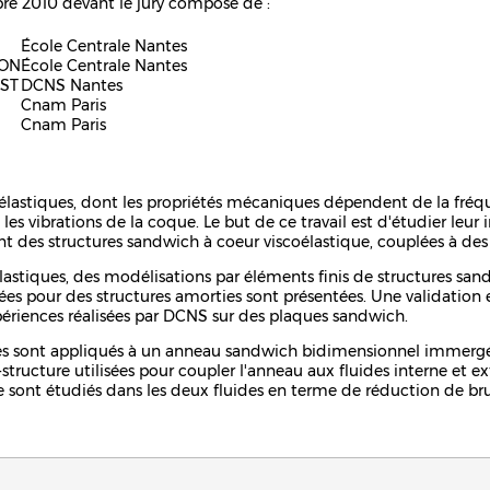
re 2010 devant le jury composé de :
École Centrale Nantes
EON
École Centrale Nantes
IST
DCNS Nantes
Cnam Paris
Cnam Paris
élastiques, dont les propriétés mécaniques dépendent de la fréque
les vibrations de la coque. Le but de ce travail est d'étudier leu
 des structures sandwich à coeur viscoélastique, couplées à des f
astiques, des modélisations par éléments finis de structures sa
ées pour des structures amorties sont présentées. Une validation 
ériences réalisées par DCNS sur des plaques sandwich.
es sont appliqués à un anneau sandwich bidimensionnel immergé
-structure utilisées pour coupler l'anneau aux fluides interne et ex
e sont étudiés dans les deux fluides en terme de réduction de bru