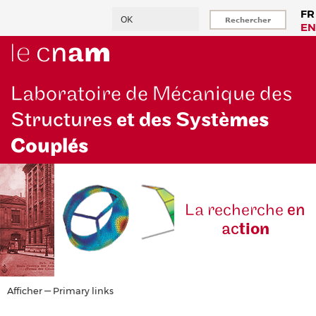
Aller
Rechercher
FR
au
EN
contenu
principal
Laboratoire de Mécanique des
Structures
et des Systè
mes
Couplés
La reche
rche
en
ac
tion
Primary
Afficher — Primary links
links