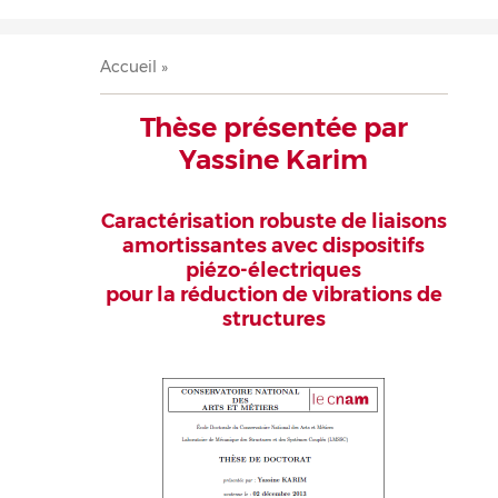
Accueil
Présentation
Recherche
Équipe
Publications
Évènements
Contact
Fil
Accueil
d'Ariane
Thèse présentée par
Yassine Karim
Caractérisation robuste de liaisons
amortissantes avec dispositifs
piézo-électriques
pour la réduction de vibrations de
structures