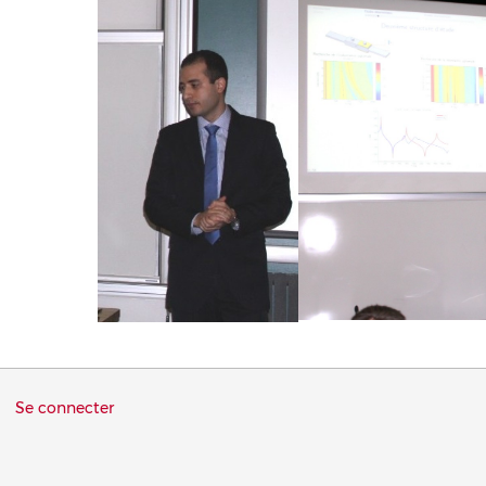
Menu
Se connecter
du
compte
de