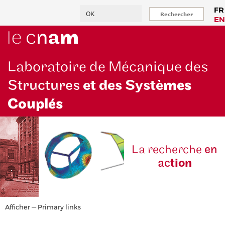
Aller
Rechercher
FR
au
EN
contenu
principal
Laboratoire de Mécanique des
Structures
et des Systè
mes
Couplés
La reche
rche
en
ac
tion
Primary
Afficher — Primary links
links