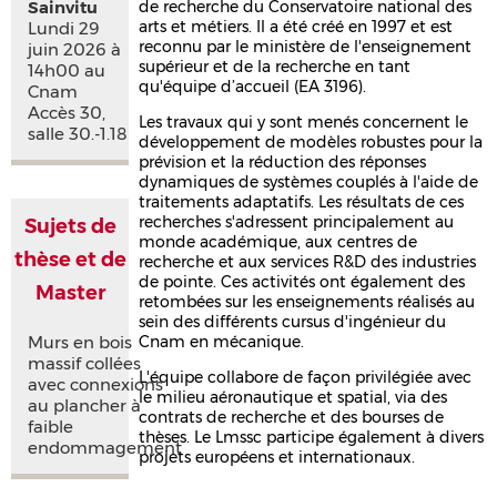
Sainvitu
de recherche du Conservatoire national des
arts et métiers. Il a été créé en 1997 et est
Lundi 29
reconnu par le ministère de l'enseignement
juin 2026 à
supérieur et de la recherche en tant
14h00 au
qu'équipe d’accueil (EA 3196).
Cnam
Accès 30,
Les travaux qui y sont menés concernent le
salle 30.-1.18
développement de modèles robustes pour la
prévision et la réduction des réponses
dynamiques de systèmes couplés à l'aide de
traitements adaptatifs. Les résultats de ces
recherches s'adressent principalement au
Sujets de
monde académique, aux centres de
thèse et de
recherche et aux services R&D des industries
de pointe. Ces activités ont également des
Master
retombées sur les enseignements réalisés au
sein des différents cursus d'ingénieur du
Murs en bois
Cnam en mécanique.
massif collées
L'équipe collabore de façon privilégiée avec
avec connexions
le milieu aéronautique et spatial, via des
au plancher à
contrats de recherche et des bourses de
faible
thèses. Le Lmssc participe également à divers
endommagement
projets européens et internationaux.