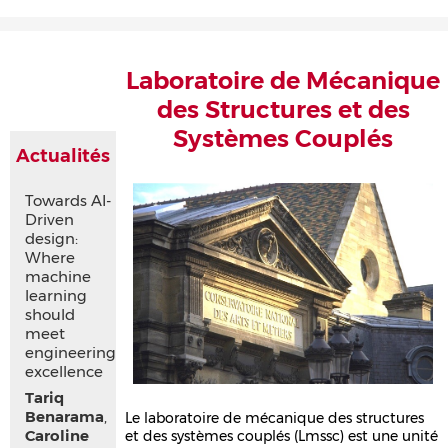
Accueil
Présentation
Recherche
Équipe
Publications
Évènements
Contact
Laboratoire de Mécanique
des Structures et des
Systèmes Couplés
Actualités
Towards AI-
Driven
design:
Where
machine
learning
should
meet
engineering
excellence
Tariq
Benarama
,
Le laboratoire de mécanique des structures
Caroline
et des systèmes couplés (Lmssc) est une unité