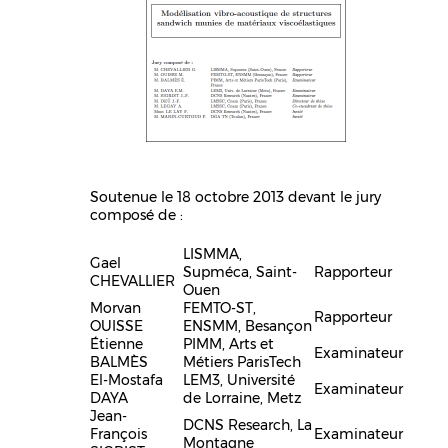
Soutenue le 18 octobre 2013 devant le jury
composé de :
LISMMA,
Gael
Supméca, Saint-
Rapporteur
CHEVALLIER
Ouen
Morvan
FEMTO-ST,
Rapporteur
OUISSE
ENSMM, Besançon
Étienne
PIMM, Arts et
Examinateur
BALMÈS
Métiers ParisTech
El-Mostafa
LEM3, Université
Examinateur
DAYA
de Lorraine, Metz
Jean-
DCNS Research, La
François
Examinateur
Montagne