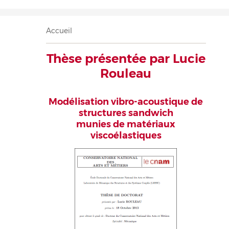
Accueil
Présentation
Recherche
Équipe
Publications
Évènements
Contact
Fil
Accueil
d'Ariane
Thèse présentée par Lucie
Rouleau
Modélisation vibro-acoustique de
structures sandwich
munies de matériaux
viscoélastiques