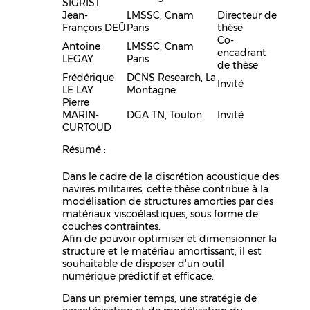
SIGRIST
Jean-
LMSSC, Cnam
Directeur de
François DEÜ
Paris
thèse
Co-
Antoine
LMSSC, Cnam
encadrant
LEGAY
Paris
de thèse
Frédérique
DCNS Research, La
Invité
LE LAY
Montagne
Pierre
MARIN-
DGA TN, Toulon
Invité
CURTOUD
Résumé :
Dans le cadre de la discrétion acoustique des
navires militaires, cette thèse contribue à la
modélisation de structures amorties par des
matériaux viscoélastiques, sous forme de
couches contraintes.
Afin de pouvoir optimiser et dimensionner la
structure et le matériau amortissant, il est
souhaitable de disposer d'un outil
numérique prédictif et efficace.
Dans un premier temps, une stratégie de