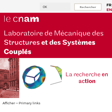
Aller
Rechercher
FR
au
EN
contenu
principal
Laboratoire de Mécanique des
Structures
et des Systè
mes
Couplés
La reche
rche
en
ac
tion
Primary
Afficher — Primary links
links