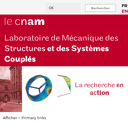
Aller
Rechercher
FR
au
EN
contenu
principal
Laboratoire de Mécanique des
Structures
et des Systè
mes
Couplés
La reche
rche
en
ac
tion
Primary
Afficher — Primary links
links