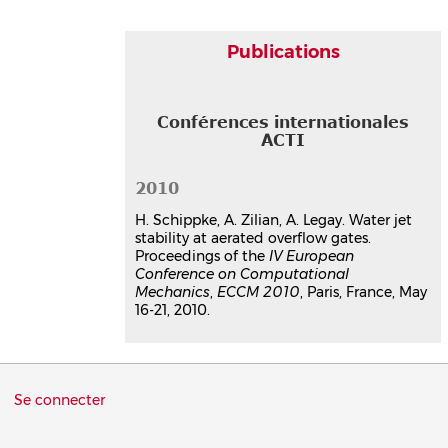
Publications
Conférences internationales
ACTI
2010
H. Schippke, A. Zilian, A. Legay. Water jet
stability at aerated overflow gates.
Proceedings of the
IV European
Conference on Computational
Mechanics
,
ECCM 2010
, Paris, France, May
16-21, 2010.
Menu
Se connecter
du
compte