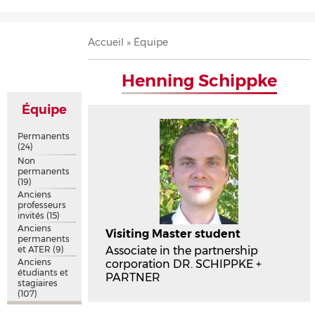
Accueil
Présentation
Recherche
Équipe
Publications
Évènements
Contact
Fil
Accueil
Équipe
d'Ariane
Henning Schippke
Équipe
Permanents
(24)
Non
permanents
(19)
Anciens
professeurs
invités
(15)
Anciens
Visiting Master student
permanents
et ATER
(9)
Associate in the partnership
Anciens
corporation DR. SCHIPPKE +
étudiants et
PARTNER
stagiaires
(107)