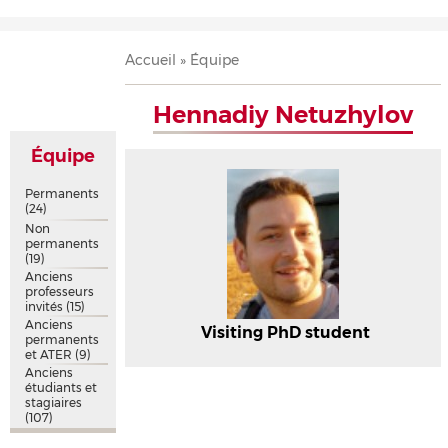
Accueil
Présentation
Recherche
Équipe
Publications
Évènements
Contact
Fil
Accueil
Équipe
d'Ariane
Hennadiy Netuzhylov
Équipe
Permanents
(24)
Non
permanents
(19)
Anciens
professeurs
invités
(15)
Anciens
Visiting PhD student
permanents
et ATER
(9)
Anciens
étudiants et
stagiaires
(107)