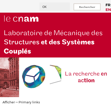
Aller
Rechercher
FR
au
EN
contenu
principal
Laboratoire de Mécanique des
Structures
et des Systè
mes
Couplés
La reche
rche
en
ac
tion
Primary
Afficher — Primary links
links