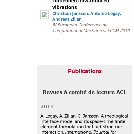
controlled flow-induced
vibrations
Christian Janssen
,
Antoine Legay
,
Andreas Zilian
IV European Conference on
Computational Mechanics, ECCM 2010
,
May 2010, Paris, France
Communication dans un congrès
hal-03179305v1
Publications
Revues à comité de lecture ACL
2011
A. Legay, A. Zilian, C. Janssen, A rheological
interface model and its space–time finite
element formulation for fluid–structure
interaction,
International Journal for