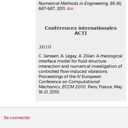
Numerical Methods in Engineering
, 86 (6),
667-687, 2011.
doi
Conférences internationales
ACTI
2010
C. Janssen, A. Legay, A. Zilian. A rheological
interface model for fluid-structure
interaction and numerical investigation of
controlled flow-induced vibrations.
Proceedings of the
IV European
Conference on Computational
Mechanics
,
ECCM 2010
, Paris, France, May
16-21, 2010.
Menu
Se connecter
du