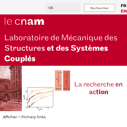
Aller
Rechercher
FR
au
EN
contenu
principal
Laboratoire de Mécanique des
Structures
et des Systè
mes
Couplés
La reche
rche
en
ac
tion
Primary
Afficher — Primary links
links