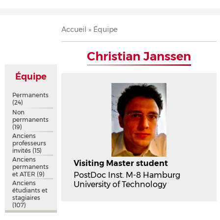
Accueil
Présentation
Recherche
Équipe
Publications
Évènements
Contact
Fil
Accueil
Équipe
d'Ariane
Christian Janssen
Équipe
Permanents
(24)
Non
permanents
(19)
Anciens
professeurs
invités
(15)
Anciens
Visiting Master student
permanents
et ATER
(9)
PostDoc Inst. M-8 Hamburg
Anciens
University of Technology
étudiants et
stagiaires
(107)