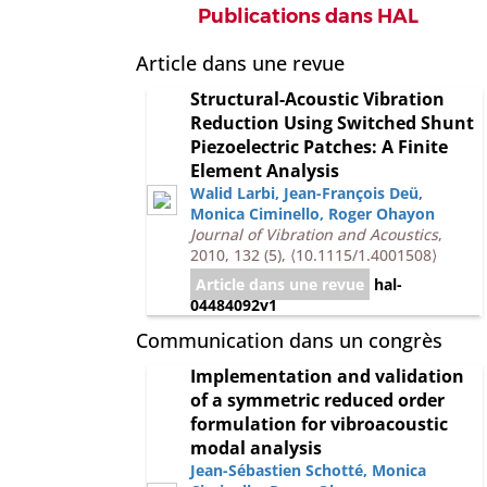
Publications dans HAL
Article dans une revue
Structural-Acoustic Vibration
Reduction Using Switched Shunt
Piezoelectric Patches: A Finite
Element Analysis
Walid Larbi
,
Jean-François Deü
,
Monica Ciminello
,
Roger Ohayon
Journal of Vibration and Acoustics
,
2010, 132 (5),
⟨10.1115/1.4001508⟩
Article dans une revue
hal-
04484092v1
Communication dans un congrès
Implementation and validation
of a symmetric reduced order
formulation for vibroacoustic
modal analysis
Jean-Sébastien Schotté
,
Monica