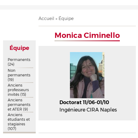
Accueil
Présentation
Recherche
Équipe
Publications
Évènements
Contact
Fil
Accueil
Équipe
d'Ariane
Monica Ciminello
Équipe
Permanents
(24)
Non
permanents
(19)
Anciens
professeurs
invités
(15)
Anciens
Doctorat 11/06-01/10
permanents
et ATER
(9)
Ingénieure CIRA Naples
Anciens
étudiants et
stagiaires
(107)