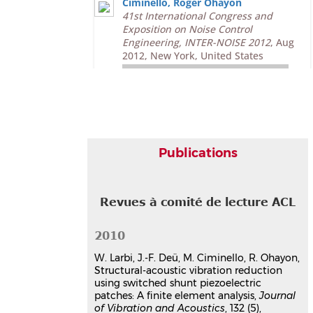
Ciminello
,
Roger Ohayon
41st International Congress and
Exposition on Noise Control
Engineering, INTER-NOISE 2012
, Aug
2012, New York, United States
Communication dans un congrès
hal-03179242v1
Vibration reduction of
structural-acoustic systems
using synchronized switch
damping techniques
Publications
Monica Ciminello
,
Jean-François Deü
,
Roger Ohayon
,
Salvatore Ameduri
ASME Conference on Smart Materials,
Revues à comité de lecture ACL
Adaptive Structures and Intelligent
Systems, SMASIS' 08
, Oct 2008, Ellicott
City, Maryland, USA, Unknown Region.
2010
⟨10.1115/SMASIS2008-320⟩
W. Larbi, J.-F. Deü, M. Ciminello, R. Ohayon,
Communication dans un congrès
Structural-acoustic vibration reduction
hal-03179342v1
using switched shunt piezoelectric
patches: A finite element analysis,
Journal
of Vibration and Acoustics
, 132 (5),