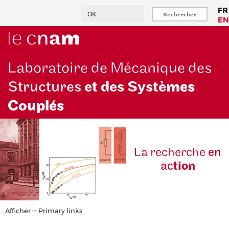
Aller
Rechercher
FR
au
EN
contenu
principal
Laboratoire de Mécanique des
Structures
et des Systè
mes
Couplés
La reche
rche
en
ac
tion
Primary
Afficher — Primary links
links