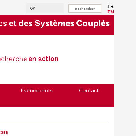
Rechercher
FR
EN
es
et des Systè
mes Couplés
eche
rche
en ac
tion
Évènements
Contact
on