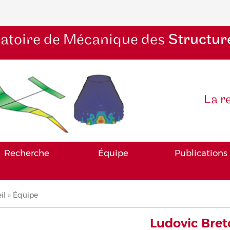
atoire de Mécanique des
Structur
La r
Recherche
Équipe
Publications
il
Équipe
iane
Ludovic Bret