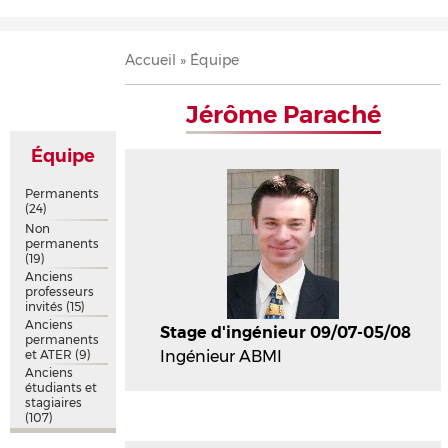
Accueil
Présentation
Recherche
Équipe
Publications
Évènements
Contact
Fil
Accueil
Équipe
d'Ariane
Jérôme Paraché
Équipe
Permanents
(24)
Non
permanents
(19)
Anciens
professeurs
invités
(15)
Anciens
Stage d'ingénieur 09/07-05/08
permanents
et ATER
(9)
Ingénieur ABMI
Anciens
étudiants et
stagiaires
(107)