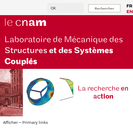
Aller
Rechercher
FR
au
EN
contenu
principal
Laboratoire de Mécanique des
Structures
et des Systè
mes
Couplés
La reche
rche
en
ac
tion
Primary
Afficher — Primary links
links