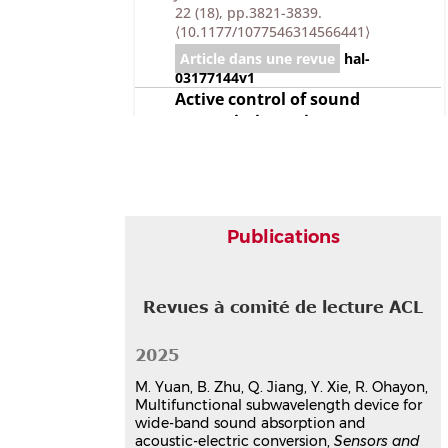
22 (18), pp.3821-3839.
⟨10.1177/1077546314566441⟩
Article dans une revue
hal-
03177144v1
Active control of sound
transmission using a
hybrid/blind decentralized
control approach
Ming Yuan
,
Jinhao Qiu
,
Hongli Ji
,
Weiyinuo Zhou
,
Roger Ohayon
Journal of Vibration and Control
, 2015,
Publications
21 (13), pp.2661-2684.
⟨10.1177/1077546313514758⟩
Article dans une revue
hal-
Revues à comité de lecture ACL
03177143v1
2025
M. Yuan, B. Zhu, Q. Jiang, Y. Xie, R. Ohayon,
Multifunctional subwavelength device for
wide-band sound absorption and
acoustic-electric conversion,
Sensors and