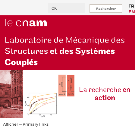
Aller
Rechercher
FR
au
EN
contenu
principal
Laboratoire de Mécanique des
Structures
et des Systè
mes
Couplés
La reche
rche
en
ac
tion
Primary
Afficher — Primary links
links