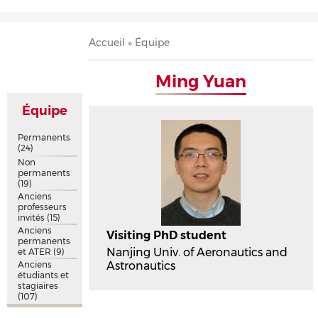
Accueil
Présentation
Recherche
Équipe
Publications
Évènements
Contact
Fil
Accueil
Équipe
d'Ariane
Ming Yuan
Équipe
Permanents
(24)
Non
permanents
(19)
Anciens
professeurs
invités
(15)
Anciens
Visiting PhD student
permanents
Nanjing Univ. of Aeronautics and
et ATER
(9)
Anciens
Astronautics
étudiants et
stagiaires
(107)