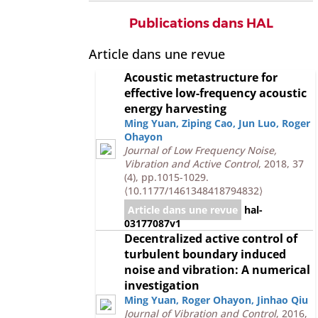
Publications dans HAL
Article dans une revue
Acoustic metastructure for
effective low-frequency acoustic
energy harvesting
Ming Yuan
,
Ziping Cao
,
Jun Luo
,
Roger
Ohayon
Journal of Low Frequency Noise,
Vibration and Active Control
, 2018, 37
(4), pp.1015-1029.
⟨10.1177/1461348418794832⟩
Article dans une revue
hal-
03177087v1
Decentralized active control of
turbulent boundary induced
noise and vibration: A numerical
investigation
Ming Yuan
,
Roger Ohayon
,
Jinhao Qiu
Journal of Vibration and Control
, 2016,