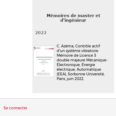
Mémoires de master et
d'ingénieur
2022
C. Azéma, Contrôle actif
d'un système vibratoire.
Mémoire de Licence 3
double majeure Mécanique-
Électronique, Énergie
électrique, Automatique
(EEA), Sorbonne Université,
Paris, juin 2022.
Menu
Se connecter
du