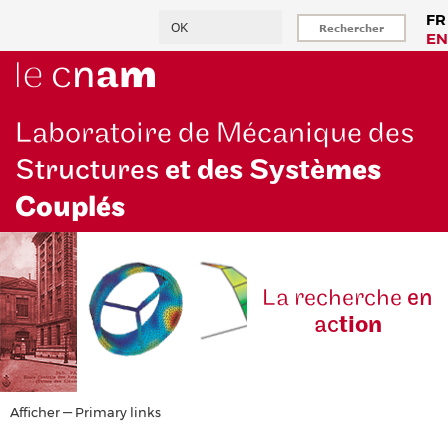
Aller
Rechercher
FR
au
EN
contenu
principal
Laboratoire de Mécanique des
Structures
et des Systè
mes
Couplés
La reche
rche
en
ac
tion
Primary
Afficher — Primary links
links