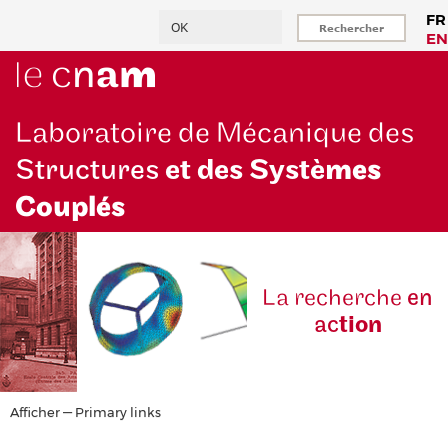
Aller
Rechercher
FR
au
EN
contenu
principal
Laboratoire de Mécanique des
Structures
et des Systè
mes
Couplés
La reche
rche
en
ac
tion
Primary
Afficher — Primary links
links