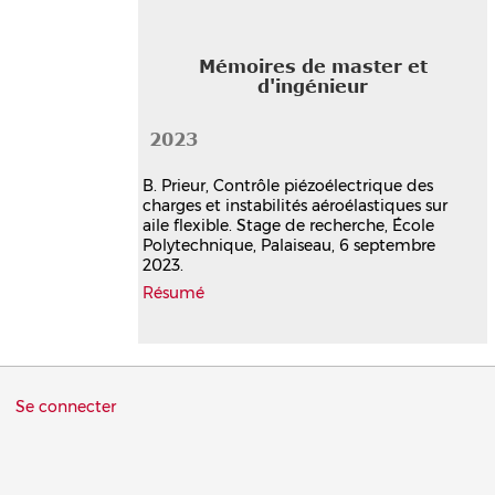
Mémoires de master et
d'ingénieur
2023
B. Prieur, Contrôle piézoélectrique des
charges et instabilités aéroélastiques sur
aile flexible. Stage de recherche, École
Polytechnique, Palaiseau, 6 septembre
2023.
Résumé
Menu
Se connecter
du
compte
de