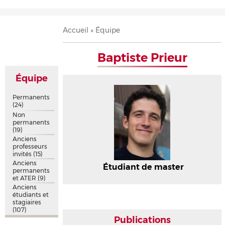
Accueil
Présentation
Recherche
Équipe
Publications
Évènements
Contact
Fil
Accueil
Équipe
d'Ariane
Baptiste Prieur
Équipe
Permanents
(24)
Non
permanents
(19)
Anciens
professeurs
invités
(15)
Anciens
Étudiant de master
permanents
et ATER
(9)
Anciens
étudiants et
stagiaires
(107)
Publications