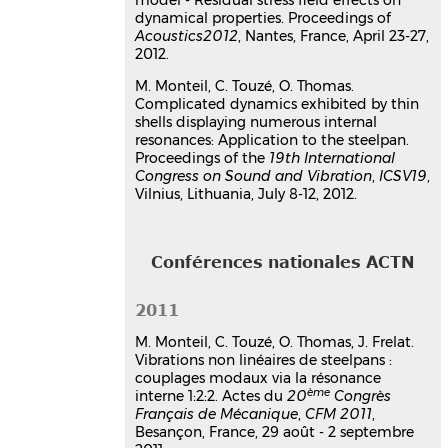
France
dynamical properties. Proceedings of
Acoustics2012
, Nantes, France, April 23-27,
Communication dans un congrès
2012.
hal-00811167v1
Towards a steelpan making
M. Monteil, C. Touzé, O. Thomas.
Complicated dynamics exhibited by thin
model - Residual stress field
shells displaying numerous internal
effects on dynamical properties
resonances: Application to the steelpan.
Mélodie Monteil
,
Olivier Thomas
,
Joël
Proceedings of the
19th International
Frelat
,
Cyril Touzé
,
Wilfrid Seiler
Congress on Sound and Vibration
,
ICSV19
,
Acoustics 2012
, Apr 2012, Nantes,
Vilnius, Lithuania, July 8-12, 2012.
France
Communication dans un congrès
hal-00810733v1
Conférences nationales ACTN
2011
M. Monteil, C. Touzé, O. Thomas, J. Frelat.
Vibrations non linéaires de steelpans :
couplages modaux via la résonance
ème
interne 1:2:2. Actes du
20
Congrès
Français de Mécanique
,
CFM 2011
,
Besançon, France, 29 août - 2 septembre