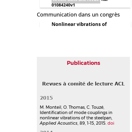
01084240v1
Communication dans un congrès
Nonlinear vibrations of
steelpans: analysis of mode
coupling in view of modal sound
synthesis
Mélodie Monteil
,
Cyril Touzé
,
Olivier
Thomas
SMAC Stockholm Music Acoustics
Publications
Conference 2013
, Jul 2013, Stockholm,
Sweden
Communication dans un congrès
Revues à comité de lecture ACL
hal-01138173v1
Effet de la mise en forme sur les
2015
vibrations d'une coque mince :
application au steelpan.
M. Monteil, O. Thomas, C. Touzé,
Mélodie Monteil
,
Olivier Thomas
,
Joël
Identification of mode couplings in
Frelat
,
Cyril Touzé
nonlinear vibrations of the steelpan,
11e Colloque national en Calcul de
Applied Acoustics
, 89, 1-15, 2015.
doi
Structures
, CSMA, May 2013, Giens,