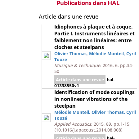
Publications dans HAL
Article dans une revue
Idiophones à plaque et à coque.
Partie I. Instruments linéaires et
faiblement non linéaires: entre
cloches et steelpans
Olivier Thomas
,
Mélodie Monteil
,
Cyril
Touzé
Musique & Technique
, 2016, 6, pp.34-
50
Article dans une revue
hal-
01338550v1
Identification of mode couplings
in nonlinear vibrations of the
steelpan
Mélodie Monteil
,
Olivier Thomas
,
Cyril
Touzé
Applied Acoustics
, 2015, 89, pp.1-15.
⟨10.1016/j.apacoust.2014.08.008⟩
Article dans une revue
hal-