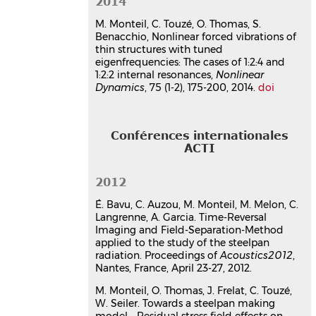
2014
France
Communication dans un congrès
M. Monteil, C. Touzé, O. Thomas, S.
hal-01138180v1
Benacchio, Nonlinear forced vibrations of
thin structures with tuned
Complicated dynamics exhibited
eigenfrequencies: The cases of 1:2:4 and
by thin shells displaying
1:2:2 internal resonances,
Nonlinear
numerous internal resonances:
Dynamics
, 75 (1-2), 175-200, 2014.
doi
application to the steelpan
Mélodie Monteil
,
Cyril Touzé
,
Olivier
Thomas
Conférences internationales
International Congress on Sound and
ACTI
Vibration ICSV 19
, Jul 2012, Vilnius,
Lithuania
2012
Communication dans un congrès
hal-01154714v1
É. Bavu, C. Auzou, M. Monteil, M. Melon, C.
Time-Reversal Imaging and Field-
Langrenne, A. Garcia. Time-Reversal
Separation-Method applied to
Imaging and Field-Separation-Method
applied to the study of the steelpan
the study of the Steelpan
radiation. Proceedings of
Acoustics2012
,
radiation
Nantes, France, April 23-27, 2012.
Eric Bavu
,
Clément Auzou
,
Mélodie
Monteil
,
Manuel Melon
,
Christophe
M. Monteil, O. Thomas, J. Frelat, C. Touzé,
Langrenne
,
Alexandre Garcia
W. Seiler. Towards a steelpan making
Acoustics 2012
, Apr 2012, Nantes,
model - Residual stress field effects on