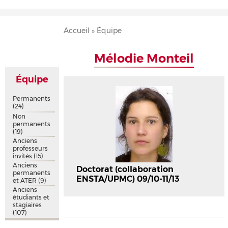
Accueil
Présentation
Recherche
Équipe
Publications
Évènements
Contact
Fil
Accueil
Équipe
d'Ariane
Mélodie Monteil
Équipe
Permanents
(24)
Non
permanents
(19)
Anciens
professeurs
invités
(15)
Anciens
Doctorat (collaboration
permanents
ENSTA/UPMC) 09/10-11/13
et ATER
(9)
Anciens
étudiants et
stagiaires
(107)