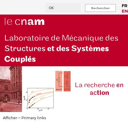
Aller
Rechercher
FR
au
EN
contenu
principal
Laboratoire de Mécanique des
Structures
et des Systè
mes
Couplés
La reche
rche
en
ac
tion
Primary
Afficher — Primary links
links