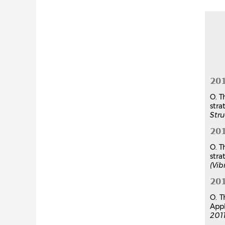
20
O. T
stra
Stru
20
O. T
stra
(Vib
20
O. T
Appl
201