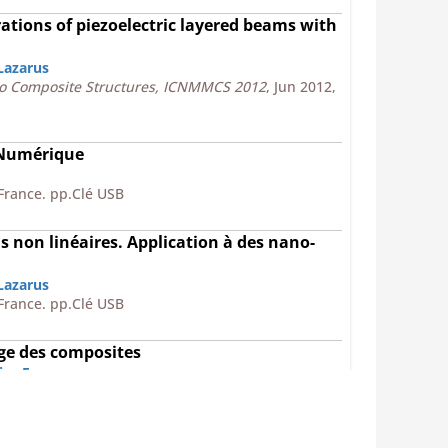
ations of piezoelectric layered beams with
Lazarus
ro Composite Structures, ICNMMCS 2012
, Jun 2012,
 Numérique
 France. pp.Clé USB
s non linéaires. Application à des nano-
Lazarus
 France. pp.Clé USB
ge des composites
ier-Ferry
rseille, France