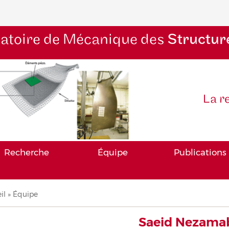
atoire de Mécanique des
Structur
La r
Recherche
Équipe
Publications
il
Équipe
iane
Saeid Nezama