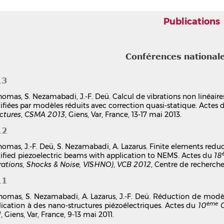
Publications
Conférences national
13
homas, S. Nezamabadi, J.-F. Deü. Calcul de vibrations non linéair
tifiées par modèles réduits avec correction quasi-statique. Actes
ctures
,
CSMA 2013
, Giens, Var, France, 13-17 mai 2013.
12
homas, J.-F. Deü, S. Nezamabadi, A. Lazarus. Finite elements redu
tified piezoelectric beams with application to NEMS. Actes du
18
rations, Shocks & Noise, VISHNO)
,
VCB 2012
, Centre de recherche
11
homas, S. Nezamabadi, A. Lazarus, J.-F. Deü. Réduction de modèle
ème
ication à des nano-structures piézoélectriques. Actes du
10
C
1
, Giens, Var, France, 9-13 mai 2011.