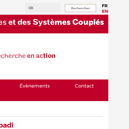
Rechercher
FR
EN
es
et des Systè
mes Couplés
eche
rche
en ac
tion
Évènements
Contact
badi