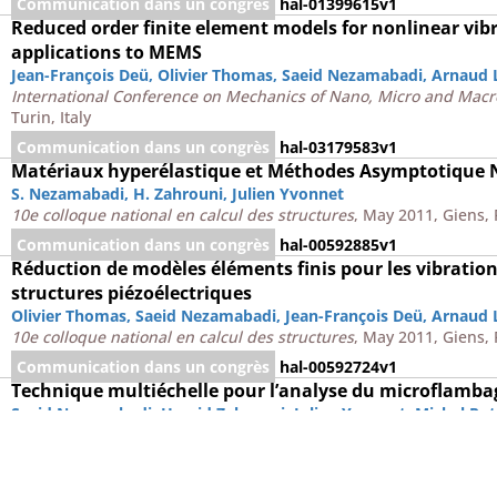
Communication dans un congrès
hal-01399615v1
Reduced order finite element models for nonlinear vibr
applications to MEMS
Jean-François Deü
,
Olivier Thomas
,
Saeid Nezamabadi
,
Arnaud 
International Conference on Mechanics of Nano, Micro and Mac
Turin, Italy
Communication dans un congrès
hal-03179583v1
Matériaux hyperélastique et Méthodes Asymptotique
S. Nezamabadi
,
H. Zahrouni
,
Julien Yvonnet
10e colloque national en calcul des structures
, May 2011, Giens,
Communication dans un congrès
hal-00592885v1
Réduction de modèles éléments finis pour les vibration
structures piézoélectriques
Olivier Thomas
,
Saeid Nezamabadi
,
Jean-François Deü
,
Arnaud 
10e colloque national en calcul des structures
, May 2011, Giens,
Communication dans un congrès
hal-00592724v1
Technique multiéchelle pour l’analyse du microflamba
Saeid Nezamabadi
,
Hamid Zahrouni
,
Julien Yvonnet
,
Michel Pot
CFM 2009 - 19ème Congrès Français de Mécanique
, Aug 2009, Ma
Communication dans un congrès
hal-03390746v1