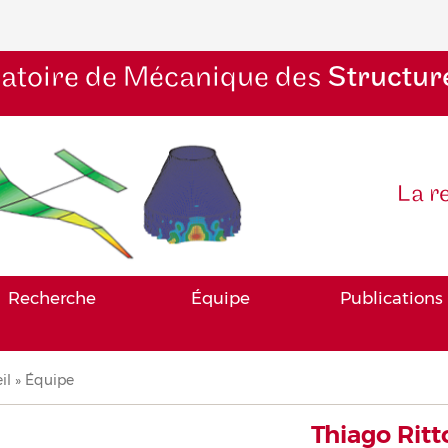
atoire de Mécanique des
Structur
La r
Recherche
Équipe
Publications
il
Équipe
iane
Thiago Ritt