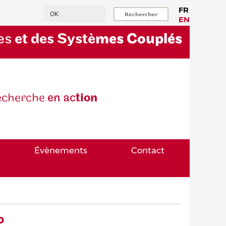
Rechercher
FR
EN
es
et des Systè
mes Couplés
eche
rche
en ac
tion
Évènements
Contact
o