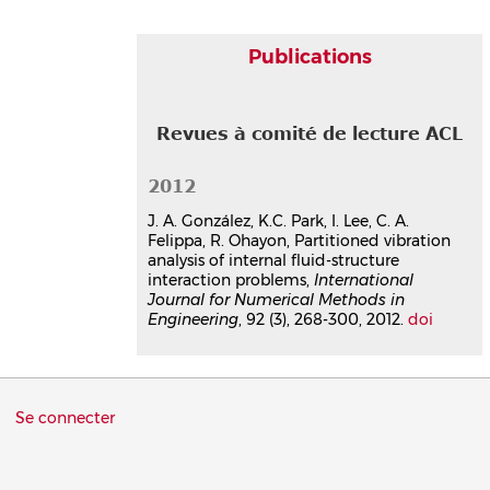
Publications
Revues à comité de lecture ACL
2012
J. A. González, K.C. Park, I. Lee, C. A.
Felippa, R. Ohayon, Partitioned vibration
analysis of internal fluid-structure
interaction problems,
International
Journal for Numerical Methods in
Engineering
, 92 (3), 268-300, 2012.
doi
Menu
Se connecter
du
compte
de