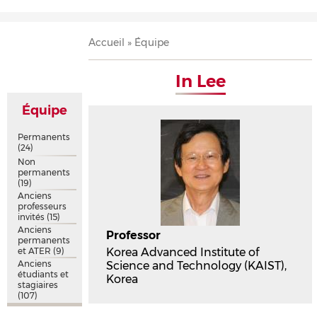
Accueil
Présentation
Recherche
Équipe
Publications
Évènements
Contact
Fil
Accueil
Équipe
d'Ariane
In Lee
Équipe
Permanents
(24)
Non
permanents
(19)
Anciens
professeurs
invités
(15)
Anciens
Professor
permanents
et ATER
(9)
Korea Advanced Institute of
Anciens
Science and Technology (KAIST),
étudiants et
Korea
stagiaires
(107)