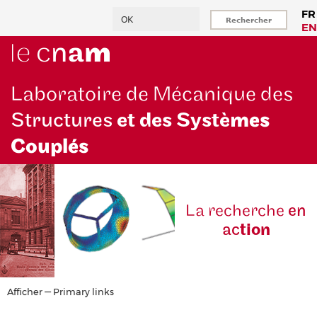
Aller
Rechercher
FR
au
EN
contenu
principal
Laboratoire de Mécanique des
Structures
et des Systè
mes
Couplés
La reche
rche
en
ac
tion
Primary
Afficher — Primary links
links