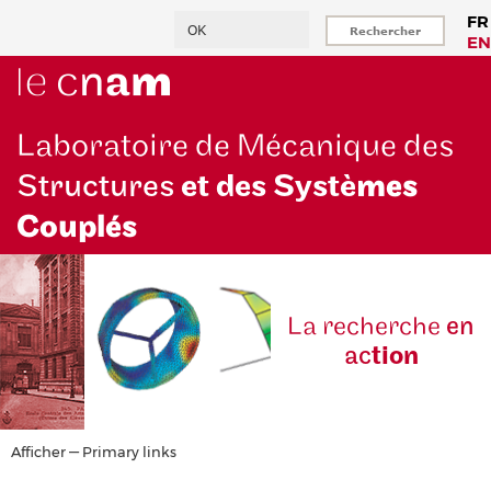
Aller
Rechercher
FR
au
EN
contenu
principal
Laboratoire de Mécanique des
Structures
et des Systè
mes
Couplés
La reche
rche
en
ac
tion
Primary
Afficher — Primary links
links