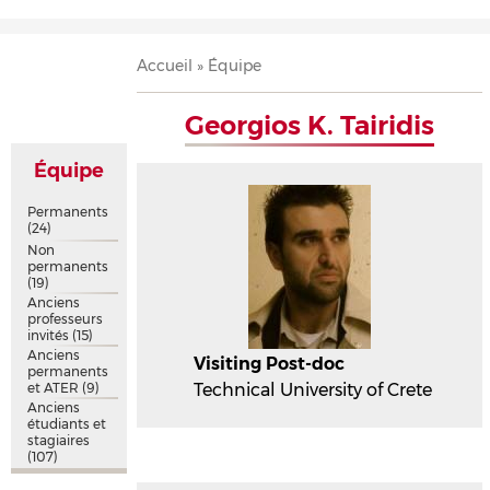
Accueil
Présentation
Recherche
Équipe
Publications
Évènements
Contact
Fil
Accueil
Équipe
d'Ariane
Georgios K. Tairidis
Équipe
Permanents
(24)
Non
permanents
(19)
Anciens
professeurs
invités
(15)
Anciens
Visiting Post-doc
permanents
et ATER
(9)
Technical University of Crete
Anciens
étudiants et
stagiaires
(107)