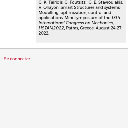
G. K. Tairidis, G. Foutsitzi, G. E. Stavroulakis,
R. Ohayon. Smart Structures and systems:
Modelling, optimization, control and
applications. Mini-symposium of the
13th
International Congress on Mechanics
,
HSTAM2022
, Patras, Greece, August 24-27,
2022.
Menu
Se connecter
du
compte
de
l'utilisateur