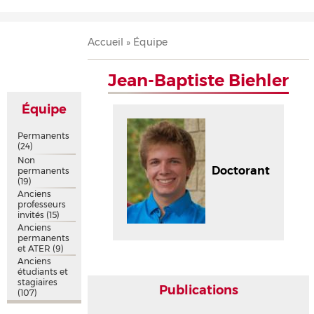
Accueil
Présentation
Recherche
Équipe
Publications
Évènements
Contact
Fil
Accueil
Équipe
d'Ariane
Jean-Baptiste Biehler
Équipe
Permanents
(24)
Non
Doctorant
permanents
(19)
Anciens
professeurs
invités
(15)
Anciens
permanents
et ATER
(9)
Anciens
étudiants et
stagiaires
Publications
(107)