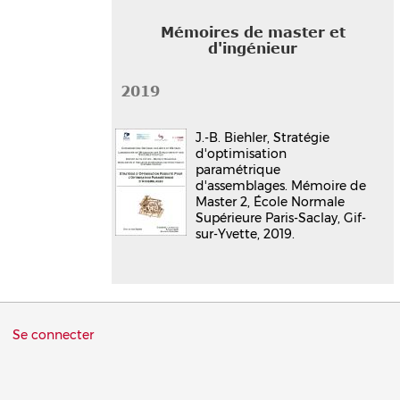
Mémoires de master et
d'ingénieur
2019
J.-B. Biehler, Stratégie
d'optimisation
paramétrique
d'assemblages. Mémoire de
Master 2, École Normale
Supérieure Paris-Saclay, Gif-
sur-Yvette, 2019.
Menu
Se connecter
du
compte
de