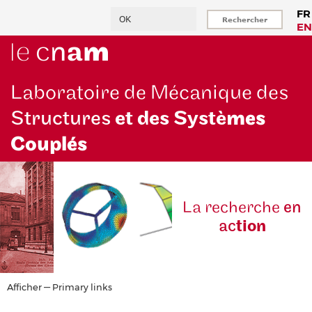
Aller
Rechercher
FR
au
EN
contenu
principal
Laboratoire de Mécanique des
Structures
et des Systè
mes
Couplés
La reche
rche
en
ac
tion
Primary
Afficher — Primary links
links