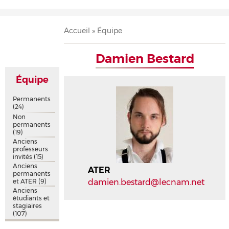
Accueil
Présentation
Recherche
Équipe
Publications
Évènements
Contact
Fil
Accueil
Équipe
d'Ariane
Damien Bestard
Équipe
Permanents
(24)
Non
permanents
(19)
Anciens
professeurs
invités
(15)
Anciens
ATER
permanents
et ATER
(9)
damien.bestard@lecnam.net
Anciens
étudiants et
stagiaires
(107)