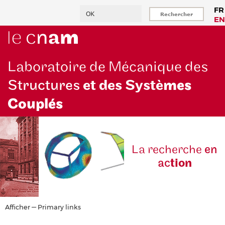
Aller
Rechercher
FR
au
EN
contenu
principal
Laboratoire de Mécanique des
Structures
et des Systè
mes
Couplés
La reche
rche
en
ac
tion
Primary
Afficher — Primary links
links