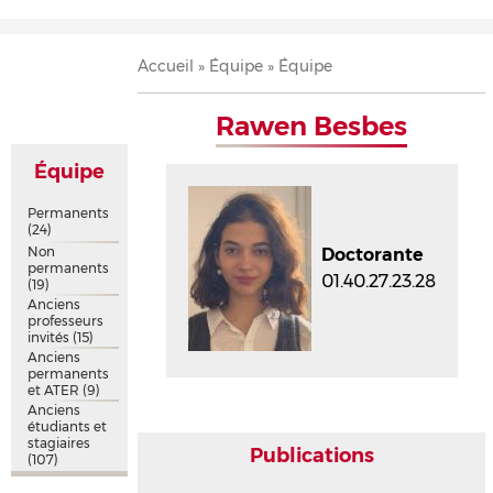
Accueil
Présentation
Recherche
Équipe
Publications
Évènements
Contact
Fil
Accueil
Équipe
Équipe
d'Ariane
Rawen Besbes
Équipe
Permanents
(24)
Non
Doctorante
permanents
01.40.27.23.28
(19)
Anciens
professeurs
invités
(15)
Anciens
permanents
et ATER
(9)
Anciens
étudiants et
stagiaires
Publications
(107)