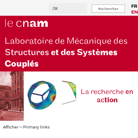
Aller
Rechercher
FR
au
EN
contenu
principal
Laboratoire de Mécanique des
Structures
et des Systè
mes
Couplés
La reche
rche
en
ac
tion
Primary
Afficher — Primary links
links