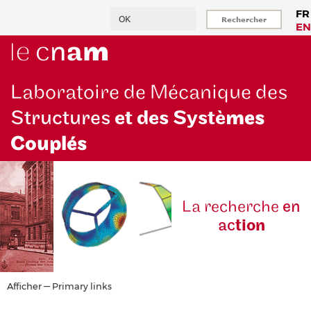
Aller
Rechercher
FR
au
EN
contenu
principal
Laboratoire de Mécanique des
Structures
et des Systè
mes
Couplés
La reche
rche
en
ac
tion
Primary
Afficher — Primary links
links