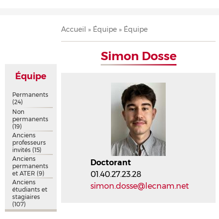
Accueil
Présentation
Recherche
Équipe
Publications
Évènements
Contact
Fil
Accueil
Équipe
Équipe
d'Ariane
Simon Dosse
Équipe
Permanents
(24)
Non
permanents
(19)
Anciens
professeurs
invités
(15)
Anciens
Doctorant
permanents
et ATER
(9)
01.40.27.23.28
Anciens
simon.dosse@lecnam.net
étudiants et
stagiaires
(107)