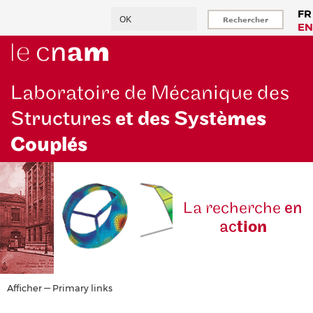
Aller
Rechercher
FR
au
EN
contenu
principal
Laboratoire de Mécanique des
Structures
et des Systè
mes
Couplés
La reche
rche
en
ac
tion
Primary
Afficher — Primary links
links