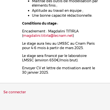
Maîtrise des outils de modélisation par
éléments finis ;
Aptitude au travail en équipe ;
Une bonne capacité rédactionnelle.
Conditions du stage :
Encadrement : Magdalini TITIRLA
(
magdalini.titirla@lecnam.net
)
Le stage aura lieu au LMSSC au Cnam Paris
pour 4-6 mois à partir de mars 2025.
Le stage sera financé par le laboratoire
LMSSC (environ 650€/mois brut).
Envoyer CV et lettre de motivation avant le
30 janvier 2025.
Menu
Se connecter
du
compte
de