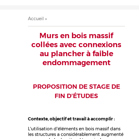
Accueil
Présentation
Recherche
Équipe
Publications
Évènements
Contact
Fil
Accueil
d'Ariane
Murs en bois massif
collées avec connexions
au plancher à faible
endommagement
PROPOSITION DE STAGE DE
FIN D'ÉTUDES
Contexte, objectif et travail à accomplir :
L'utilisation d'éléments en bois massif dans
les structures a considérablement augmenté