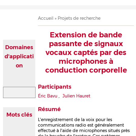
Accueil
Présentation
Recherche
Équipe
Publications
Évènements
Contact
Fil
Accueil
Projets de recherche
d'Ariane
Extension de bande
passante de signaux
Domaines
vocaux captés par des
d'applicati
microphones à
on
conduction corporelle
Participants
Éric Bavu
,
Julien Hauret
Résumé
Mots clés
L'enregistrement de la voix pour les
communications radio est généralement
effectué à l'aide de microphones situés près
de la bouche de l'orateur. Ces systèmes