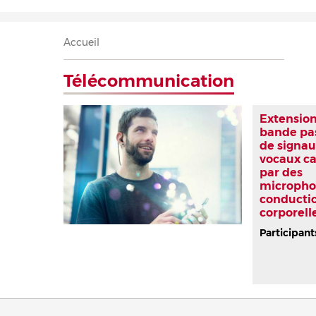
Accueil
Présentation
Recherche
Équipe
Publications
Évènements
Contact
Fil
Accueil
d'Ariane
Télécommunication
Extension
bande pa
de signau
vocaux c
par des
micropho
conducti
corporell
Participant