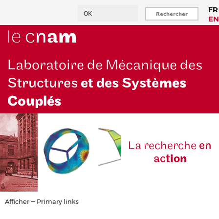
Aller
Rechercher
FR
au
EN
contenu
principal
Laboratoire de Mécanique des
Structures
et des Systè
mes
Couplés
La reche
rche
en
ac
tion
Primary
Afficher — Primary links
links