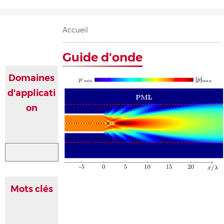
Accueil
Présentation
Recherche
Équipe
Publications
Évènements
Contact
Fil
Accueil
d'Ariane
Guide d'onde
Domaines
d'applicati
on
Mots clés