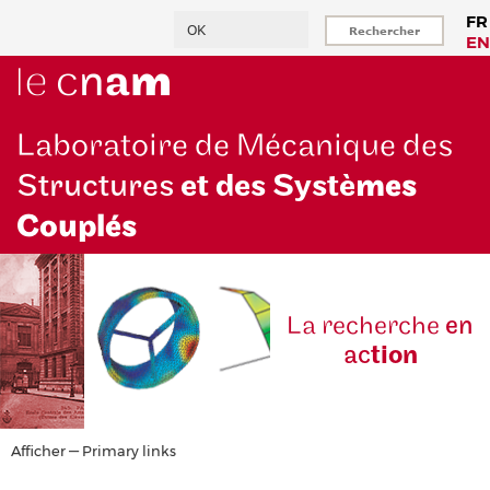
Aller
Rechercher
FR
au
EN
contenu
principal
Laboratoire de Mécanique des
Structures
et des Systè
mes
Couplés
La reche
rche
en
ac
tion
Primary
Afficher — Primary links
links