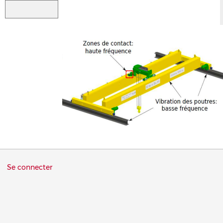
Menu
Se connecter
du
compte
de
l'utilisateur