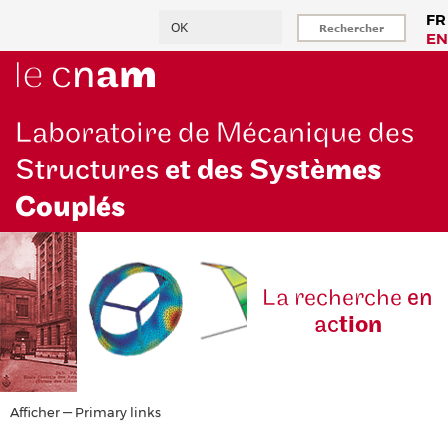
Aller
Rechercher
FR
au
EN
contenu
principal
Laboratoire de Mécanique des
Structures
et des Systè
mes
Couplés
La reche
rche
en
ac
tion
Primary
Afficher — Primary links
links