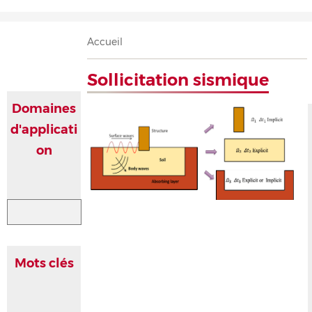
Accueil
Présentation
Recherche
Équipe
Publications
Évènements
Contact
Fil
Accueil
d'Ariane
Sollicitation sismique
Domaines
d'applicati
on
Mots clés