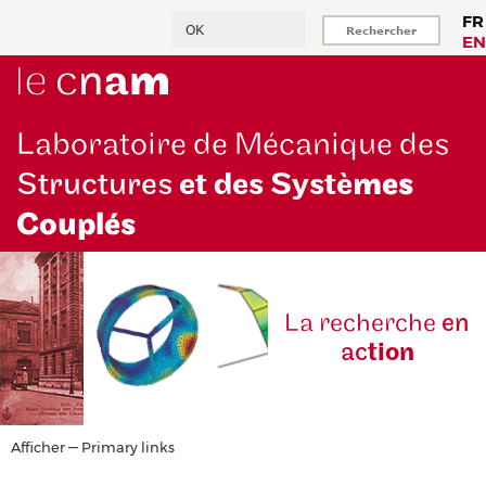
Aller
Rechercher
FR
au
EN
contenu
principal
Laboratoire de Mécanique des
Structures
et des Systè
mes
Couplés
La reche
rche
en
ac
tion
Primary
Afficher — Primary links
links