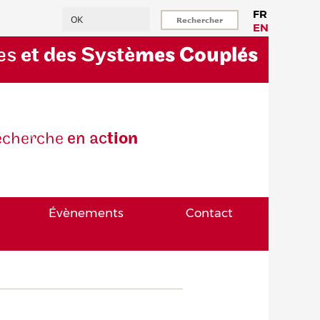
Rechercher
FR
EN
es
et des Systè
mes Couplés
eche
rche
en ac
tion
Évènements
Contact