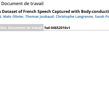
, Document de travail
A Dataset of French Speech Captured with Body-conduct
t
,
Malo Olivier
,
Thomas Joubaud
,
Christophe Langrenne
,
Sarah Po
tion, Document de travail
hal-04652016v1