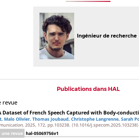
Ingénieur de recherche
Publications dans HAL
e revue
A Dataset of French Speech Captured with Body-conduct
t
,
Malo Olivier
,
Thomas Joubaud
,
Christophe Langrenne
,
Sarah Po
munication
, 2025, 172, pp.103238.
⟨10.1016/j.specom.2025.103238⟩
s une revue
hal-05069756v1