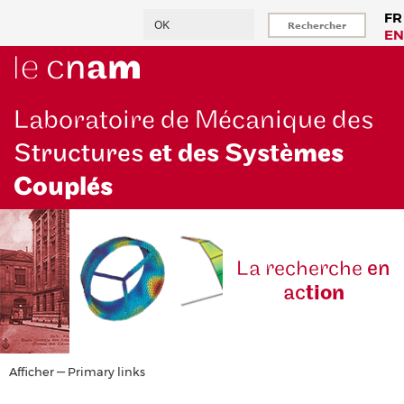
Aller
Rechercher
FR
au
EN
contenu
principal
Laboratoire de Mécanique des
Structures
et des Systè
mes
Couplés
La reche
rche
en
ac
tion
Primary
Afficher — Primary links
links