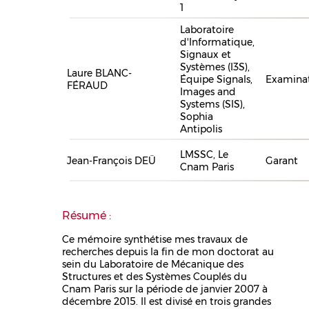
1
Laboratoire
d'Informatique,
Signaux et
Systèmes (I3S),
Laure BLANC-
Équipe Signals,
Examina
FÉRAUD
Images and
Systems (SIS),
Sophia
Antipolis
LMSSC, Le
Jean-François DEÜ
Garant
Cnam Paris
Résumé :
Ce mémoire synthétise mes travaux de
recherches depuis la fin de mon doctorat au
sein du Laboratoire de Mécanique des
Structures et des Systèmes Couplés du
Cnam Paris sur la période de janvier 2007 à
décembre 2015. Il est divisé en trois grandes