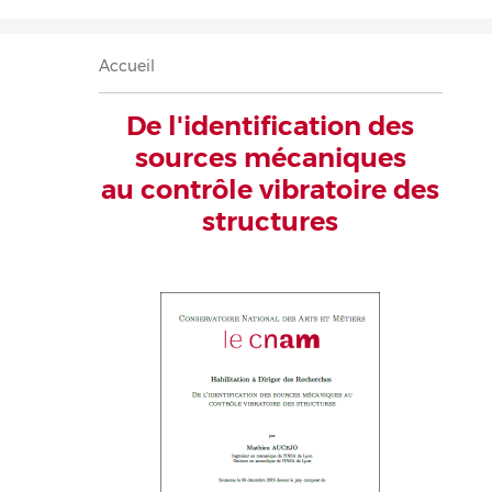
Accueil
Présentation
Recherche
Équipe
Publications
Évènements
Contact
Fil
Accueil
d'Ariane
De l'identification des
sources mécaniques
au contrôle vibratoire des
structures