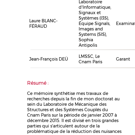
Laboratoire
d'Informatique,
Signaux et
Systèmes (I3S),
Laure BLANC-
Équipe Signals,
Examina
FÉRAUD
Images and
Systems (SIS),
Sophia
Antipolis
LMSSC, Le
Jean-François DEÜ
Garant
Cnam Paris
Résumé :
Ce mémoire synthétise mes travaux de
recherches depuis la fin de mon doctorat au
sein du Laboratoire de Mécanique des
Structures et des Systèmes Couplés du
Cnam Paris sur la période de janvier 2007 à
décembre 2015. Il est divisé en trois grandes
parties qui s'articulent autour de la
problématique de la réduction des nuisances