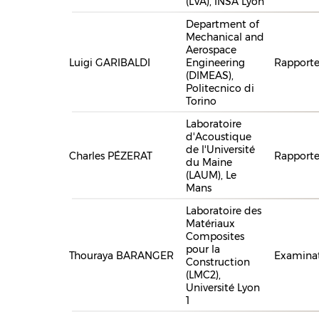
(LVA), INSA Lyon
Department of
Mechanical and
Aerospace
Luigi GARIBALDI
Engineering
Rapporte
(DIMEAS),
Politecnico di
Torino
Laboratoire
d'Acoustique
de l'Université
Charles PÉZERAT
Rapporte
du Maine
(LAUM), Le
Mans
Laboratoire des
Matériaux
Composites
pour la
Thouraya BARANGER
Examina
Construction
(LMC2),
Université Lyon
1