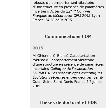
robuste du comportement vibratoire
metiers - CNAM, 2017. Français.
⟨NNT :
d'une structure en présence de paramètres
2017CNAM1146⟩
ème
incertains. Actes du
22
Congrès
Thèse
tel-01793711v1
Français de Mécanique
,
CFM 2015
, Lyon,
France, 24-28 août 2015.
Communications COM
2015
M. Ghienne, C. Blanzé. Caractérisation
robuste du comportement vibratoire
d'une structure en présence de paramètres
incertains.
Colloque de l'association
SUPMECA, Les assemblages mécaniques:
Évolutions récentes et perspectives
, Saint-
Ouen, Seine-Saint-Denis, France, 1-2 juillet
2015.
Thèses de doctorat et HDR