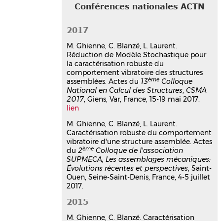
hal-02561342v1
Conférences nationales ACTN
Caractérisation robuste du
comportement vibratoire d' une
2017
structure en présence de
paramètres incertains
M. Ghienne, C. Blanzé, L. Laurent.
Réduction de Modèle Stochastique pour
Martin Ghienne
,
Claude Blanzé
la caractérisation robuste du
Colloque de l' association SUPMECA,
comportement vibratoire des structures
Les assemblages mécaniques:
ème
assemblées. Actes du
13
Colloque
Évolutions récentes et perspectives
, Jul
National en Calcul des Structures
,
CSMA
2015, Saint-Ouen, Seine-Saint-Denis,
2017
, Giens, Var, France, 15-19 mai 2017.
France
lien
Communication dans un congrès
M. Ghienne, C. Blanzé, L. Laurent.
hal-03179443v1
Caractérisation robuste du comportement
Thèse
vibratoire d'une structure assemblée. Actes
ème
du
2
Colloque de l'association
Conception et caractérisation de
SUPMECA, Les assemblages mécaniques:
liaisons boulonnées pour la
Évolutions récentes et perspectives
, Saint-
Ouen, Seine-Saint-Denis, France, 4-5 juillet
réduction robuste de vibrations
2017.
de structures
Martin Ghienne
2015
Vibrations [physics.class-ph].
M. Ghienne, C. Blanzé. Caractérisation
Conservatoire national des arts et