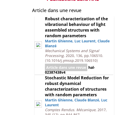
Article dans une revue
Robust characterization of the
vibrational behaviour of light
assembled structures with
random parameters
Martin Ghienne
,
Luc Laurent
,
Claude
Blanzé
Mechanical Systems and Signal
Processing
, 2020, 136, pp.106510.
⟨10.1016/j.ymssp.2019.106510⟩
Article dans une revue
hal-
02387438v4
Stochastic Model Reduction for
robust dynamical
characterization of structures
with random parameters
Martin Ghienne
,
Claude Blanzé
,
Luc
Laurent
Comptes Rendus. Mécanique
, 2017,
345 (12), pp.844-867.