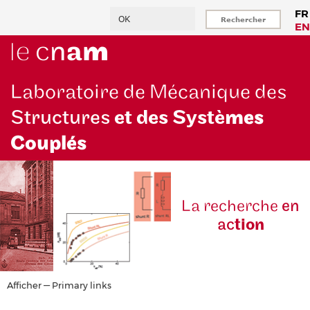
Aller
Rechercher
FR
au
EN
contenu
principal
Laboratoire de Mécanique des
Structures
et des Systè
mes
Couplés
La reche
rche
en
ac
tion
Primary
Afficher — Primary links
links