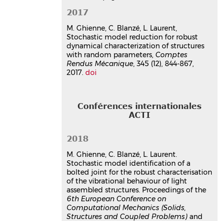
Martin Ghienne
,
Luc Laurent
,
Claude
2017
Blanzé
6th European Conference on
M. Ghienne, C. Blanzé, L. Laurent,
Computational Mechanics (ECCM 6)
,
Stochastic model reduction for robust
Jun 2018, Glasgow, United Kingdom
dynamical characterization of structures
with random parameters,
Comptes
Communication dans un congrès
Rendus Mécanique
, 345 (12), 844-867,
hal-01817915v1
2017.
doi
Caractérisation robuste du
comportement vibratoire d'une
structure assemblée
Conférences internationales
Martin Ghienne
,
Claude Blanzé
,
Luc
ACTI
Laurent
2e Colloque de l'association SUPMECA -
2018
Les assemblages mécaniques:
Évolutions récentes et perspectives
, Jul
M. Ghienne, C. Blanzé, L. Laurent.
2017, Saint-Ouen, France
Stochastic model identification of a
Communication dans un congrès
bolted joint for the robust characterisation
hal-01567255v1
of the vibrational behaviour of light
assembled structures. Proceedings of the
Réduction de Modèle
6th European Conference on
Stochastique pour la
Computational Mechanics (Solids,
caractérisation robuste du
Structures and Coupled Problems)
and