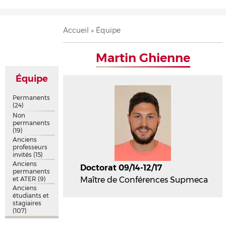
Accueil
Présentation
Recherche
Équipe
Publications
Évènements
Contact
Fil
Accueil
Équipe
d'Ariane
Martin Ghienne
Équipe
Permanents
(24)
Non
permanents
(19)
Anciens
professeurs
invités
(15)
Anciens
Doctorat 09/14-12/17
permanents
et ATER
(9)
Maître de Conférences Supmeca
Anciens
étudiants et
stagiaires
(107)