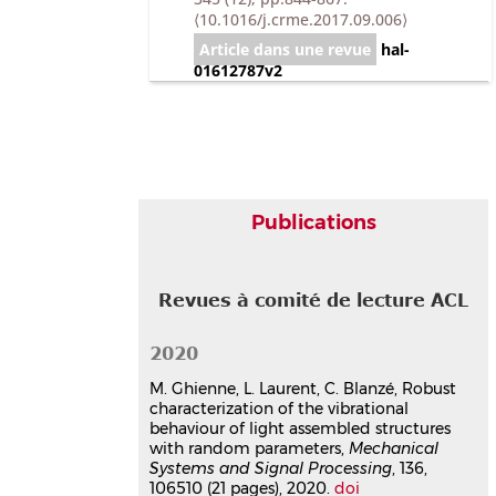
⟨10.1016/j.crme.2017.09.006⟩
Article dans une revue
hal-
01612787v2
Communication dans un congrès
Robust design of a solution for
reducing vibration of light
assembled structures
Martin Ghienne
,
Claude Blanzé
,
Luc
Publications
Laurent
The Thirteenth International
Conference on Computational
Structures Technology
, Sep 2018,
Revues à comité de lecture ACL
Stiges, Spain
Communication dans un congrès
2020
hal-01867109v1
M. Ghienne, L. Laurent, C. Blanzé, Robust
Stochastic model identification
characterization of the vibrational
of a bolted joint for the robust
behaviour of light assembled structures
characterisation of the
with random parameters,
Mechanical
vibrational behaviour of light
Systems and Signal Processing
, 136,
106510 (21 pages), 2020.
doi
assembled structures