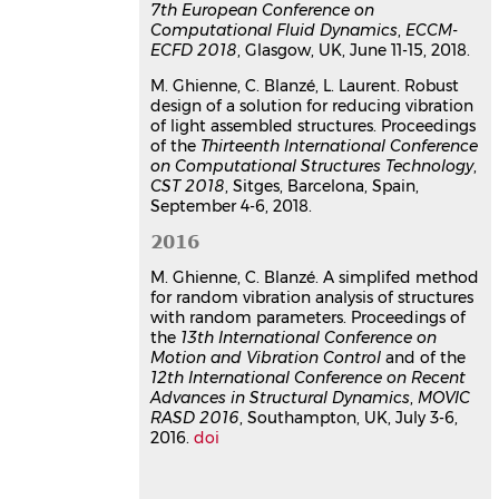
comportement vibratoire des
7th European Conference on
structures assemblées
Computational Fluid Dynamics
,
ECCM-
ECFD 2018
, Glasgow, UK, June 11-15, 2018.
Martin Ghienne
,
Claude Blanzé
,
Luc
Laurent
M. Ghienne, C. Blanzé, L. Laurent. Robust
13e colloque national en calcul des
design of a solution for reducing vibration
structures
, Université Paris-Saclay,
of light assembled structures. Proceedings
May 2017, Giens, Var, France
of the
Thirteenth International Conference
on Computational Structures Technology
,
Communication dans un congrès
CST 2018
, Sitges, Barcelona, Spain,
hal-01926719v1
September 4-6, 2018.
A simplified method for random
vibration analysis of structures
2016
with random parameters
M. Ghienne, C. Blanzé. A simplifed method
Martin Ghienne
,
Claude Blanzé
for random vibration analysis of structures
13th International Conference on
with random parameters. Proceedings of
Motion and Vibration Control, 12th
the
13th International Conference on
International Conference on Recent
Motion and Vibration Control
and of the
Advances in Structural Dynamics,
12th International Conference on Recent
MOVIC RASD 2016
, Jul 2016,
Advances in Structural Dynamics
,
MOVIC
Southampton, United Kingdom.
RASD 2016
, Southampton, UK, July 3-6,
pp.012174,
⟨10.1088/1742-
2016.
doi
6596/744/1/012174⟩
Communication dans un congrès