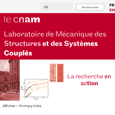
Aller
Rechercher
FR
au
EN
contenu
principal
Laboratoire de Mécanique des
Structures
et des Systè
mes
Couplés
La reche
rche
en
ac
tion
Primary
Afficher — Primary links
links