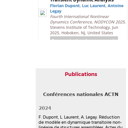
Florian Dupont
,
Luc Laurent
,
Antoine
Legay
Fourth International Nonlinear
Dynamics Conference, NODYCON 2025
,
Stevens Institute of Technology, Jun
2025, Hoboken, NJ, United States
Communication dans un congrès
hal-05080111v1
Réduction de modèle en
dynamique transitoire non-
linéaire de structures
assemblées
Publications
Florian Dupont
,
Luc Laurent
,
Antoine
Legay
16ème Colloque National en Calcul de
Structures (CSMA 2024)
, CNRS; CSMA;
Conférences nationales ACTN
ENS Paris-Saclay; CentraleSupélec,
May 2024, Hyères, France
2024
Communication dans un congrès
hal-04642724v1
F. Dupont, L. Laurent, A. Legay. Réduction
de modèle en dynamique transitoire non-
Poster
linéaire de structures assemblées. Actes du