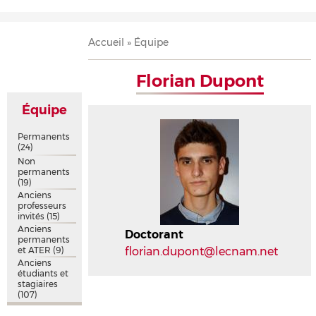
Accueil
Présentation
Recherche
Équipe
Publications
Évènements
Contact
Fil
Accueil
Équipe
d'Ariane
Florian Dupont
Équipe
Permanents
(24)
Non
permanents
(19)
Anciens
professeurs
invités
(15)
Anciens
Doctorant
permanents
et ATER
(9)
florian.dupont@lecnam.net
Anciens
étudiants et
stagiaires
(107)