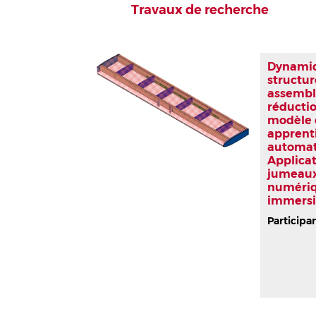
Travaux de recherche
Dynami
structur
assembl
réducti
modèle 
apprent
automat
Applica
jumeau
numéri
immersi
Participa