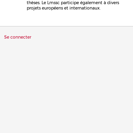
thèses. Le Lmssc participe également à divers
projets européens et internationaux.
Menu
Se connecter
du
compte
de
l'utilisateur