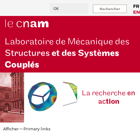
Aller
Rechercher
FR
au
EN
contenu
principal
Laboratoire de Mécanique des
Structures
et des Systè
mes
Couplés
La reche
rche
en
ac
tion
Primary
Afficher — Primary links
links