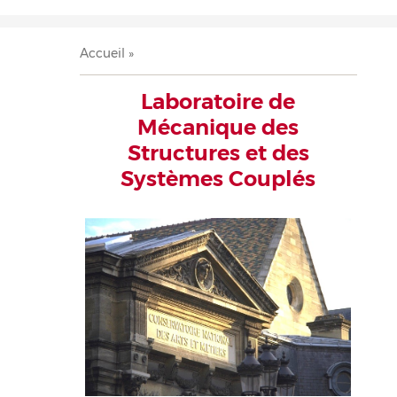
Accueil
Présentation
Recherche
Équipe
Publications
Évènements
Contact
Fil
Accueil
d'Ariane
Laboratoire de
Mécanique des
Structures et des
Systèmes Couplés