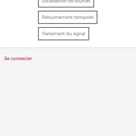
Localisation de sources
Retournement temporel
Traitement du signal
Menu
Se connecter
du
compte
de
l'utilisateur