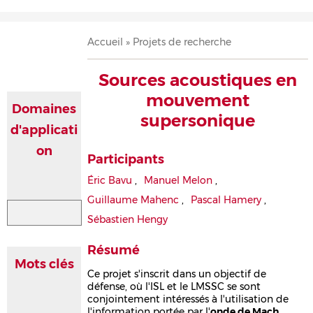
Accueil
Présentation
Recherche
Équipe
Publications
Évènements
Contact
Fil
Accueil
Projets de recherche
d'Ariane
Sources acoustiques en
mouvement
Domaines
supersonique
d'applicati
on
Participants
Éric Bavu
,
Manuel Melon
,
Guillaume Mahenc
,
Pascal Hamery
,
Sébastien Hengy
Résumé
Mots clés
Ce projet s'inscrit dans un objectif de
défense, où l'ISL et le LMSSC se sont
conjointement intéressés à l'utilisation de
l'information portée par l'
onde de Mach