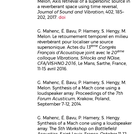
Melon, Axis retrieval of a supersonic source in
Corps
a reverberant space using time reversal,
Journal of Sound and Vibration
, 402, 185–
202, 2017.
doi
G. Mahenc, É. Bavu, P. Hamery, S. Hengy, M.
Melon. Le retournement temporel en milieu
Corps
réverbérant pour localiser une source
ème
supersonique. Actes du
13
Congrès
ème
Français d'Acoustique
joint avec le
20
colloque VIbrations, SHocks and NOise
,
CFA/VISHNO 2016
, Le Mans, Sarthe, France,
11-15 avril 2016.
G. Mahenc, É. Bavu, P. Hamery, S. Hengy, M.
Melon. Synthesis of a Mach cone using a
Corps
loudspeaker array. Proceedings of the
7th
Forum Acusticum
, Krakow, Poland,
September 7-12, 2014.
G. Mahenc, É. Bavu, P. Hamery, S. Hengy.
Synthesis of a Mach cone using a loudspeaker
Corps
array. The
5th Workshop on Battlefield
Acoustics
, Saint Louis, France, October 11-12,