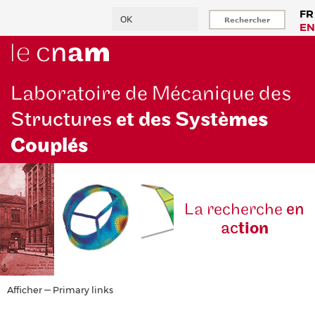
Aller
Rechercher
FR
au
EN
contenu
principal
Laboratoire de Mécanique des
Structures
et des Systè
mes
Couplés
La reche
rche
en
ac
tion
Primary
Afficher — Primary links
links