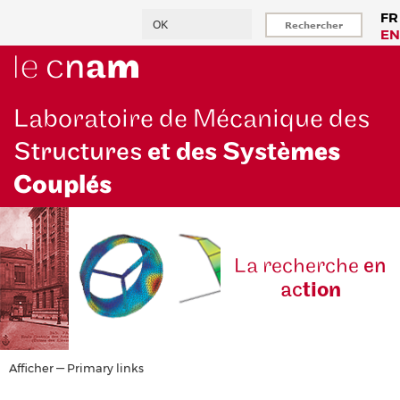
Aller
Rechercher
FR
au
EN
contenu
principal
Laboratoire de Mécanique des
Structures
et des Systè
mes
Couplés
La reche
rche
en
ac
tion
Primary
Afficher — Primary links
links