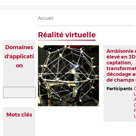
Accueil
Présentation
Recherche
Équipe
Publications
Évènements
Contact
Fil
Accueil
d'Ariane
Réalité virtuelle
Domaines
Ambisonie 
d'applicati
élevé en 3D
captation,
on
transformat
décodage a
de champs 
Participants
P
Mots clés