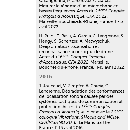
optimization in reverberating,
C. Langrenne, P. Chenevez, A. Garcia.
Mesurer la réponse d'un microphone en
confined or noisy environments
ème
basses fréquences. Actes du
16
Congrès
Eric Bavu
,
Manuel Melon
,
Clément
Français d'Acoustique
,
CFA 2022
,
Auzou
,
Stéphanie Lobréau
,
Marseille, Bouches-du-Rhône, France, 11-15
Christophe Langrenne
,
Alexandre
avril 2022.
Garcia
Acoustics 2012
, Apr 2012, Nantes,
H. Pujol, É. Bavu, A. Garcia, C. Langrenne, S.
France
Hengy, S. Schertzer, A. Matwyschuk.
Deeplomatics : Localisation et
Communication dans un congrès
reconnaissance acoustique de drones.
hal-00811124v1
ème
Actes du
16
Congrès Français
Source identification in small
d'Acoustique
,
CFA 2022
, Marseille,
spaces using field separation
Bouches-du-Rhône, France, 11-15 avril 2022.
method: application to a car
2016
trunk
Alexandre Garcia
,
Yacine Braïkia
,
T. Joubaud, V. Zimpfer, A. Garcia, C.
Christophe Langrenne
,
Eric Bavu
,
Langrenne. Dégradation des performances
de localisation sonore causée par des
Manuel Melon
systèmes tactiques de communication et
Acoustics 2012
, Apr 2012, Nantes,
ème
protection. Actes du
13
Congrès
France
ème
Français d'Acoustique
joint avec le
20
Communication dans un congrès
colloque VIbrations, SHocks and NOise
,
hal-00810827v1
CFA/VISHNO 2016
, Le Mans, Sarthe,
Data completion method for the
France, 11-15 avril 2016.