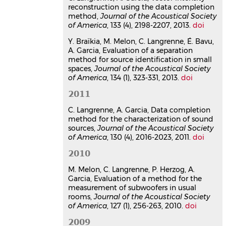
reconstruction using the data completion
Christophe Langrenne
,
Eric Bavu
,
method,
Journal of the Acoustical Society
Alexandre Garcia
of America
, 133 (4), 2198-2207, 2013.
doi
Journal of the Acoustical Society of
America
, 2013, 134 (1),
Y. Braïkia, M. Melon, C. Langrenne, É. Bavu,
⟨10.1121/1.4809647⟩
A. Garcia, Evaluation of a separation
method for source identification in small
Article dans une revue
hal-
spaces,
Journal of the Acoustical Society
02088176v1
of America
, 134 (1), 323-331, 2013.
doi
Vector intensity reconstruction
using the data completion
2011
method
C. Langrenne, A. Garcia, Data completion
Christophe Langrenne
,
Alexandre
method for the characterization of sound
Garcia
sources,
Journal of the Acoustical Society
Journal of the Acoustical Society of
of America
, 130 (4), 2016-2023, 2011.
doi
America
, 2013, 133 (4), pp.2198-2207.
⟨10.1121/1.4792359⟩
2010
Article dans une revue
hal-
M. Melon, C. Langrenne, P. Herzog, A.
03177484v1
Garcia, Evaluation of a method for the
measurement of subwoofers in usual
Communication dans un congrès
rooms,
Journal of the Acoustical Society
of America
, 127 (1), 256-263, 2010.
doi
Synthèse ambisonique de
champs rayonnés par des
2009