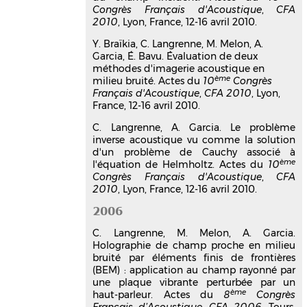
method: comparison of p- p and
Congrès Français d'Acoustique
,
CFA
p-v formulations
2010
, Lyon, France, 12-16 avril 2010.
Manuel Melon
,
Christophe Langrenne
,
Y. Braïkia, C. Langrenne, M. Melon, A.
Alexandre Garcia
Garcia, É. Bavu. Évaluation de deux
Acoustics 2012
, Apr 2012, Nantes,
méthodes d'imagerie acoustique en
France
ème
milieu bruité. Actes du
10
Congrès
Communication dans un congrès
Français d'Acoustique
,
CFA 2010
, Lyon,
hal-00810930v1
France, 12-16 avril 2010.
Techniques d'imagerie à haute
C. Langrenne, A. Garcia. Le problème
résolution de sources actives par
inverse acoustique vu comme la solution
retournement temporel dans le
d'un problème de Cauchy associé à
domaine audible
ème
l'équation de Helmholtz. Actes du
10
Congrès Français d'Acoustique
Eric Bavu
,
Alain Berry
,
Manuel Melon
,
CFA
,
2010
, Lyon, France, 12-16 avril 2010.
Christophe Langrenne
,
Alexandre
Garcia
2006
10ème Congrès Français d'Acoustique
,
Apr 2010, Lyon, France
C. Langrenne, M. Melon, A. Garcia.
Holographie de champ proche en milieu
Communication dans un congrès
bruité par éléments finis de frontières
hal-00549635v1
(BEM) : application au champ rayonné par
Evaluation de deux méthodes
une plaque vibrante perturbée par un
d'imagerie acoustique en milieu
ème
haut-parleur. Actes du
8
Congrès
bruité
Français d’Acoustique
,
CFA 2006
, Tours,