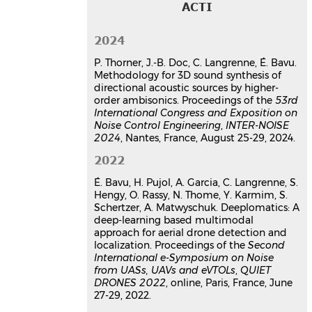
ACTI
binaurales issus d’HRTFs
modélisées à partir de scans 3D
2024
Antoine Bourachot
,
Christophe
Langrenne
,
Jean-Baptiste Doc
P. Thorner, J.-B. Doc, C. Langrenne, É. Bavu.
CFA 2025 - 17e Congrès Français
Methodology for 3D sound synthesis of
d'Acoustique
, Société Française
directional acoustic sources by higher-
d'Acoustique (SFA), Apr 2025, Paris,
order ambisonics. Proceedings of the
53rd
France
International Congress and Exposition on
Noise Control Engineering
,
INTER-NOISE
Communication dans un congrès
2024
, Nantes, France, August 25-29, 2024.
hal-05365969v1
Methodology for 3D sound
2022
synthesis of directional acoustic
É. Bavu, H. Pujol, A. Garcia, C. Langrenne, S.
sources by higher-order
Hengy, O. Rassy, N. Thome, Y. Karmim, S.
ambisonics
Schertzer, A. Matwyschuk. Deeplomatics: A
Philippe Thorner
,
Eric Bavu
,
Jean-
deep-learning based multimodal
Baptiste Doc
,
Christophe Langrenne
approach for aerial drone detection and
Internoise 2024
, Aug 2024, Nantes
localization. Proceedings of the
Second
(France), France
International e-Symposium on Noise
from UASs, UAVs and eVTOLs
,
QUIET
Communication dans un congrès
DRONES 2022
, online, Paris, France, June
hal-04694361v1
27-29, 2022.
Deeplomatics: A deep-learning