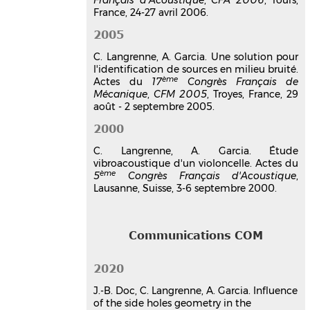
France, 24-27 avril 2006.
Yacine Braïkia
,
Christophe Langrenne
,
Manuel Melon
,
Alexandre Garcia
,
Eric
2005
Bavu
10ème Congrès Français d'Acoustique
,
C. Langrenne, A. Garcia. Une solution pour
Apr 2010, Lyon, France
l'identification de sources en milieu bruité.
ème
Actes du
17
Congrès Français de
Communication dans un congrès
Mécanique
,
CFM 2005
, Troyes, France, 29
hal-00539654v1
août - 2 septembre 2005.
Le problème inverse acoustique
vu comme la solution d'un
2000
problème de Cauchy associé à
C. Langrenne, A. Garcia. Étude
l'équation de Helmholtz
vibroacoustique d'un violoncelle. Actes du
Christophe Langrenne
,
Alexandre
ème
5
Congrès Français d'Acoustique
,
Garcia
Lausanne, Suisse, 3-6 septembre 2000.
10ème Congrès Français d'Acoustique
,
Apr 2010, Lyon, France
Communication dans un congrès
Communications COM
hal-00541384v1
Comparison between
2020
measurement and boundary
element modelization of
J.-B. Doc, C. Langrenne, A. Garcia. Influence
subwoofers
of the side holes geometry in the