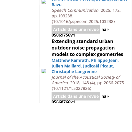
Bavu
Speech Communication
, 2025, 172,
pp.103238.
⟨10.1016/j.specom.2025.103238⟩
Article dans une revue
hal-
05069756v1
Extending standard urban
outdoor noise propagation
models to complex geometries
Matthew Kamrath
,
Philippe Jean
,
Julien Maillard
,
Judicaël Picaut
,
Christophe Langrenne
Journal of the Acoustical Society of
America
, 2018, 143 (4), pp.2066-2075.
⟨10.1121/1.5027826⟩
Article dans une revue
hal-
05668766v1
Cancellation of room reflections
over an extended area using
Ambisonics
Pierre Lecomte
,
Philippe-Aubert