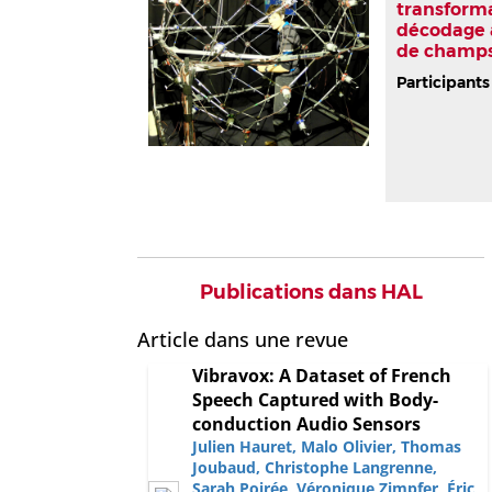
transforma
décodage 
de champs
Participants
Publications dans HAL
Article dans une revue
Vibravox: A Dataset of French
Speech Captured with Body-
conduction Audio Sensors
Julien Hauret
,
Malo Olivier
,
Thomas
Joubaud
,
Christophe Langrenne
,
Sarah Poirée
,
Véronique Zimpfer
,
Éric