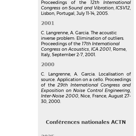
Proceedings of the
Matthew Kamrath
12th International
,
Philippe Jean
,
Congress on Sound and Vibration
,
ICSV12
,
Christophe Langrenne
,
Judicaël Picaut
Lisbon, Portugal, July 11-14, 2005.
Acoustics'2017 Boston
, Jun 2017,
BOSTON, United States.
2001
⟨10.1121/1.4988682⟩
C. Langrenne, A. Garcia. The acoustic
Communication dans un congrès
inverse problem: Elimination of outliers.
hal-01576119v1
Proceedings of the
17th International
Imagerie acoustique
Congress on Acoustics
,
ICA 2001
, Rome,
(stationnaire et temporelle),
Italy, September 2-7, 2001.
audio 3D, rayonnement d'
2000
instruments de musique
Eric Bavu
,
Jean-Baptiste Doc
,
C. Langrenne, A. Garcia. Localisation of
Alexandre Garcia
,
Christophe
source. Application on a cello. Proceedings
Langrenne
,
Sarah Poirée
of the
29th International Congress and
Rencontres Maths-Industrie -
Exposition on Noise Control Engineering
,
Acoustique Numérique et Signal Audio
,
Inter-Noise 2000
, Nice, France, August 27-
Mar 2017, École Polytechnique,
30, 2000.
Palaiseau, France
Communication dans un congrès
hal-03179432v1
Conférences nationales ACTN
Filtrage directionnel dans une
scène sonore 3D par une