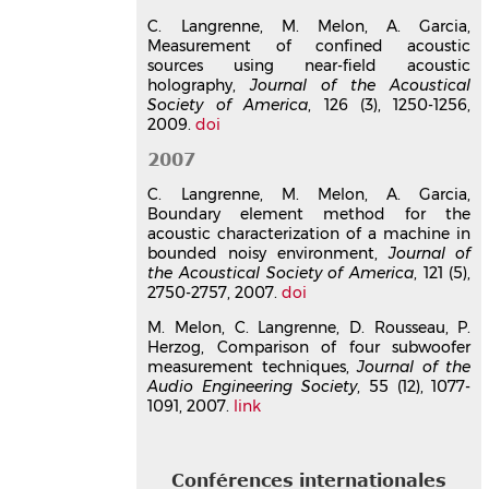
pavillons, intégrant un modèle
C. Langrenne, M. Melon, A. Garcia,
de directivité
Measurement of confined acoustic
Philippe Thorner
,
Eric Bavu
,
Jean-
sources using near-field acoustic
Baptiste Doc
,
Christophe Langrenne
holography,
Journal of the Acoustical
CFA 2025 - 17e Congrès Français
Society of America
, 126 (3), 1250-1256,
d'Acoustique
, Société Française
2009.
doi
d'Acoustique, Apr 2025, Paris, France
2007
Communication dans un congrès
hal-05069763v1
C. Langrenne, M. Melon, A. Garcia,
Interpolation et extrapolation de
Boundary element method for the
acoustic characterization of a machine in
réponses impulsionnelles par
bounded noisy environment,
Journal of
krigeage dans des salles de
the Acoustical Society of America
, 121 (5),
concert
2750-2757, 2007.
doi
Louis Reine
,
Yves Pene
,
Jean-Baptiste
M. Melon, C. Langrenne, D. Rousseau, P.
Doc
,
Christophe Langrenne
,
Eric Bavu
Herzog, Comparison of four subwoofer
CFA 2025 - 17e Congrès Français
measurement techniques,
Journal of the
d'Acoustique
, Société Française
Audio Engineering Society
, 55 (12), 1077-
d'Acoustique, Apr 2025, Paris, France
1091, 2007.
link
Communication dans un congrès
hal-05069759v1
Évaluation des performances de
Conférences internationales
localisations de sources