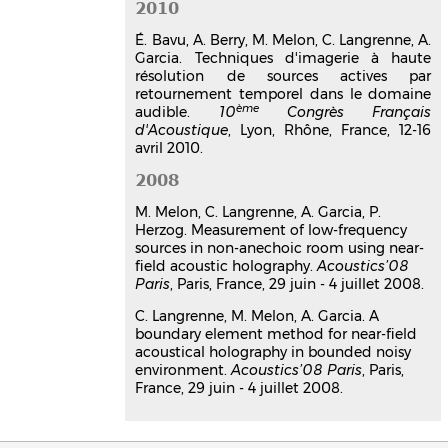
2010
Christophe Langrenne
,
Manuel Melon
,
Alexandre Garcia
É. Bavu, A. Berry, M. Melon, C. Langrenne, A.
Acoustics'08 Paris
, Jun 2008, Paris,
Garcia. Techniques d'imagerie à haute
France
résolution de sources actives par
retournement temporel dans le domaine
Communication dans un congrès
ème
audible.
10
Congrès Français
hal-03179526v1
d'Acoustique
, Lyon, Rhône, France, 12-16
A solution for the measurement
avril 2010.
of inaccessible parts of a
2008
machine
Christophe Langrenne
,
Alexandre
M. Melon, C. Langrenne, A. Garcia, P.
Garcia
,
Manuel Melon
Herzog. Measurement of low-frequency
12th International Congress on Sound
sources in non-anechoic room using near-
and Vibration, ICSV12
, Jul 2005, Lisbon,
field acoustic holography.
Acoustics’08
Portugal
Paris
, Paris, France, 29 juin - 4 juillet 2008.
Communication dans un congrès
C. Langrenne, M. Melon, A. Garcia. A
hal-03179398v1
boundary element method for near-field
The acoustic inverse problem:
acoustical holography in bounded noisy
environment.
Elimination of outliers
Acoustics’08 Paris
, Paris,
France, 29 juin - 4 juillet 2008.
Christophe Langrenne
,
Alexandre
Garcia
17th International Congress on