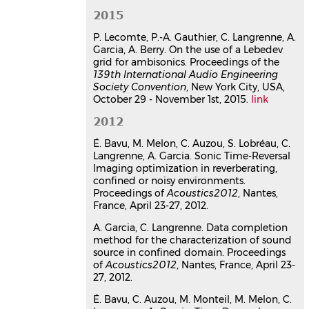
16ème Congrès Français d'Acoustique,
2015
CFA2022
, Société Française
d'Acoustique, Apr 2022, Marseille,
P. Lecomte, P.-A. Gauthier, C. Langrenne, A.
France
Garcia, A. Berry. On the use of a Lebedev
grid for ambisonics. Proceedings of the
Communication dans un congrès
139th International Audio Engineering
hal-03707053v1
Society Convention
, New York City, USA,
Mesurer la réponse d'un
October 29 - November 1st, 2015.
link
microphone en basses
fréquences
2012
Christophe Langrenne
,
Philippe
É. Bavu, M. Melon, C. Auzou, S. Lobréau, C.
Chenevez
,
Alexandre Garcia
Langrenne, A. Garcia. Sonic Time-Reversal
16ème Congrès Français d'Acoustique,
Imaging optimization in reverberating,
CFA2022
, Société Française
confined or noisy environments.
d'Acoustique; Laboratoire de
Proceedings of
Acoustics2012
, Nantes,
Mécanique et d'Acoustique, Apr 2022,
France, April 23-27, 2012.
Marseille, France
A. Garcia, C. Langrenne. Data completion
Communication dans un congrès
method for the characterization of sound
hal-03847794v1
source in confined domain. Proceedings
Influence of the Side Holes
of
Acoustics2012
, Nantes, France, April 23-
Geometry in the Resonance and
27, 2012.
Acoustic Radiation of Wind
É. Bavu, C. Auzou, M. Monteil, M. Melon, C.
Instruments