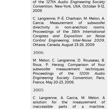
of the
127th Audio Engineering Society
2018 AES International Conference on
Convention
, New-York, USA, October 9-12,
Spatial Reproduction - Aesthetics and
2009.
Science
, Jul 2018, Tokyo, Japan
C. Langrenne, P.-É. Chartrain, M. Melon, A.
Communication dans un congrès
Garcia. Measurement of subwoofer
hal-04503492v1
directivity in non-anechoic rooms.
Conception d' antennes
Proceedings of the
38th International
microphoniques à base de MEMS
Congress and Exposition on Noise
Control Engineering
analogiques ou numériques :
,
Inter-Noise 2009
,
Ottawa, Canada, August 23-26, 2009.
Retour d' expérience
Eric Bavu
,
Christophe Langrenne
,
2006
Philippe Chenevez
,
Sarah Poirée
,
M. Melon, C. Langrenne, D. Rousseau, B.
Pierre Lecomte
,
Aro Ramamonjy
,
Roux, P. Herzog. Comparison of four
Alexandre Garcia
subwoofer measurement techniques.
2nde Journées Acoustique et
Proceedings of the
120th Audio
Microsystèmes, JAM 2018
, Jun 2018, Le
Engineering Society Convention
, Paris,
Mans, Sarthe, France
France, May 20-23, 2006.
Communication dans un congrès
2005
hal-03179435v1
Enabling noise engineering
C. Langrenne, A. Garcia, M. Melon. A
methods to model complex
solution for the measurement of
geometries
inaccessible parts of a machine.