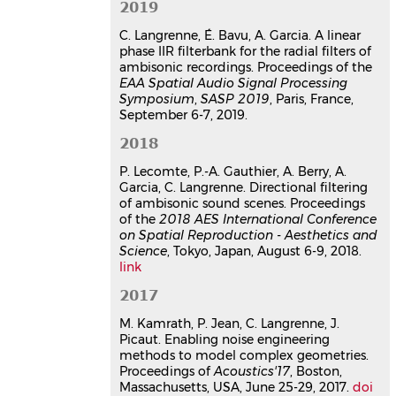
2019
based multimodal approach for
aerial drone detection and
C. Langrenne, É. Bavu, A. Garcia. A linear
localization
phase IIR filterbank for the radial filters of
Éric Bavu
,
Hadrien Pujol
,
Alexandre
ambisonic recordings. Proceedings of the
EAA Spatial Audio Signal Processing
Garcia
,
Christophe Langrenne
,
Symposium
,
SASP 2019
, Paris, France,
Sébastien Hengy
,
Oussama Rassy
,
September 6-7, 2019.
Nicolas Thome
,
Yannis Karmim
,
Stéphane Schertzer
,
Alexis
2018
Matwyschuk
QUIET DRONES Second International e-
P. Lecomte, P.-A. Gauthier, A. Berry, A.
Symposium on UAV/UAS Noise
,
Garcia, C. Langrenne. Directional filtering
INCE/Europe; CidB, Jun 2022, Paris,
of ambisonic sound scenes. Proceedings
France
of the
2018 AES International Conference
on Spatial Reproduction - Aesthetics and
Communication dans un congrès
Science
, Tokyo, Japan, August 6-9, 2018.
hal-03707115v1
link
Deeplomatics : localisation et
2017
reconnaissance acoustique de
drones
M. Kamrath, P. Jean, C. Langrenne, J.
Hadrien Pujol
,
Eric Bavu
,
Alexandre
Picaut. Enabling noise engineering
Garcia
,
Christophe Langrenne
,
methods to model complex geometries.
Sébastien Hengy
,
Stéphane Schertzer
,
Proceedings of
Acoustics'17
, Boston,
Alexis Matwyschuk
Massachusetts, USA, June 25-29, 2017.
doi