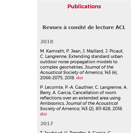
Gauthier
,
Christophe Langrenne
,
Alain
Publications
Berry
,
Alexandre Garcia
Journal of the Acoustical Society of
America
, 2018, 143 (2), pp.811-828.
⟨10.1121/1.5023326⟩
Revues à comité de lecture ACL
Article dans une revue
hal-
03177079v1
2018
Sound localization models as
evaluation tools for tactical
M. Kamrath, P. Jean, J. Maillard, J. Picaut,
communication and protective
C. Langrenne, Extending standard urban
outdoor noise propagation models to
systems
complex geometries,
Journal of the
Thomas Joubaud
,
Véronique Zimpfer
,
Acoustical Society of America
, 143 (4),
Alexandre Garcia
,
Christophe
2066-2075, 2018.
doi
Langrenne
Journal of the Acoustical Society of
P. Lecomte, P.-A. Gauthier, C. Langrenne, A.
America
, 2017, 141 (4), pp.2637-2649.
Berry, A. Garcia, Cancellation of room
⟨10.1121/1.4979693⟩
reflections over an extended area using
Ambisonics,
Journal of the Acoustical
Article dans une revue
hal-
Society of America
, 143 (2), 811-828, 2018.
03177127v1
doi
A Fifty-Node Lebedev Grid And Its
Applications To Ambisonics
2017
Pierre Lecomte
,
Philippe-Aubert
T. Joubaud, V. Zimpfer, A. Garcia, C.