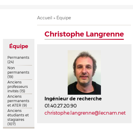
Accueil
Présentation
Recherche
Équipe
Publications
Évènements
Contact
Fil
Accueil
Équipe
d'Ariane
Christophe Langrenne
Équipe
Permanents
(24)
Non
permanents
(19)
Anciens
professeurs
invités
(15)
Anciens
Ingénieur de recherche
permanents
et ATER
(9)
01.40.27.20.90
Anciens
christophe.langrenne@lecnam.net
étudiants et
stagiaires
(107)