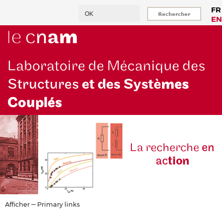
Aller
Rechercher
FR
au
EN
contenu
principal
Laboratoire de Mécanique des
Structures
et des Systè
mes
Couplés
La reche
rche
en
ac
tion
Primary
Afficher — Primary links
links