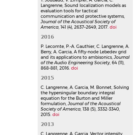
Gauthier
,
Christophe Langrenne
,
Alain
Langrenne, Sound localization models as
Berry
,
Alexandre Garcia
evaluation tools for tactical
Journal of the Audio Engineering
communication and protective systems,
Society
, 2016, 64 (11), pp.868-881.
Journal of the Acoustical Society of
⟨10.17743/jaes.2016.0036⟩
America
, 141 (4), 2637–2649, 2017.
doi
Article dans une revue
hal-
2016
03177131v1
Solving the hypersingular
P. Lecomte, P.-A. Gauthier, C. Langrenne, A.
Berry, A. Garcia, A fifty-node Lebedev grid
boundary integral equation for
and its applications to ambisonics,
Journal
the Burton and Miller
of the Audio Engineering Society
, 64 (11),
formulation
868-881, 2016.
doi
Christophe Langrenne
,
Alexandre
Garcia
,
Marc Bonnet
2015
Journal of the Acoustical Society of
C. Langrenne, A. Garcia, M. Bonnet, Solving
America
, 2015, 138 (3332-3340),
the hypersingular boundary integral
⟨10.1121/1.4935134⟩
equation for the Burton and Miller
Article dans une revue
hal-
formulation,
Journal of the Acoustical
01233994v1
Society of America
, 138 (5), 3332-3340,
2015.
doi
Evaluation of a separation
method for source identification
2013
in small spaces
C. Langrenne, A. Garcia, Vector intensity
Yacine Braïkia
,
Manuel Melon
,