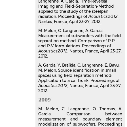
Langrenne, A. Garcia. Time-Reversal
Jean-Baptiste Doc
,
Christophe
Imaging and Field-Separation-Method
Langrenne
,
Alexandre Garcia
applied to the study of the steelpan
Forum Acusticum
, Dec 2020, Lyon,
radiation. Proceedings of
Acoustics2012
,
France. pp.2181-2181,
Nantes, France, April 23-27, 2012.
⟨10.48465/fa.2020.1011⟩
M. Melon, C. Langrenne, A. Garcia.
Communication dans un congrès
Measurement of subwoofers with the field
hal-03235392v1
separation method: Comparison of P-P
A linear phase IIR filterbank for
and P-V formulations. Proceedings of
the radial filters of ambisonic
Acoustics2012
, Nantes, France, April 23-27,
2012.
recordings
Christophe Langrenne
,
Eric Bavu
,
A. Garcia, Y. Braïkia, C. Langrenne, É. Bavu,
Alexandre Garcia
M. Melon. Source identification in small
EAA Spatial Audio Signal Processing
spaces using field separation method:
Symposium
, Sep 2019, Paris, France.
Application to a car trunk. Proceedings of
pp.127-132,
⟨10.25836/sasp.2019.03⟩
Acoustics2012
, Nantes, France, April 23-27,
2012.
Communication dans un congrès
hal-02275167v1
2009
Directional Filtering of
M. Melon, C. Langrenne, O. Thomas, A.
Ambisonic Sound Scenes
Garcia. Comparison between
Pierre Lecomte
,
Philippe-Aubert
measurement and boundary element
Gauthier
,
Alain Berry
,
Alexandre
modelization of subwoofers. Proceedings
Garcia
,
Christophe Langrenne