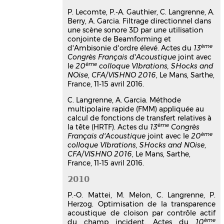
characterization of sound source
P. Lecomte, P.-A. Gauthier, C. Langrenne, A.
in confined domain
Berry, A. Garcia. Filtrage directionnel dans
Alexandre Garcia
,
Christophe
une scène sonore 3D par une utilisation
Langrenne
conjointe de Beamforming et
Acoustics 2012
, Apr 2012, Nantes,
ème
d'Ambisonie d'ordre élevé. Actes du
13
France
Congrès Français d'Acoustique
joint avec
ème
le
20
colloque VIbrations, SHocks and
Communication dans un congrès
NOise
,
CFA/VISHNO 2016
, Le Mans, Sarthe,
hal-00810625v1
France, 11-15 avril 2016.
Time-Reversal Imaging and Field-
Separation-Method applied to
C. Langrenne, A. Garcia. Méthode
multipolaire rapide (FMM) appliquée au
the study of the Steelpan
calcul de fonctions de transfert relatives à
radiation
ème
la tête (HRTF). Actes du
13
Congrès
Eric Bavu
,
Clément Auzou
,
Mélodie
ème
Français d'Acoustique
joint avec le
20
Monteil
,
Manuel Melon
,
Christophe
colloque VIbrations, SHocks and NOise
,
Langrenne
,
Alexandre Garcia
CFA/VISHNO 2016
, Le Mans, Sarthe,
Acoustics 2012
, Apr 2012, Nantes,
France, 11-15 avril 2016.
France
2010
Communication dans un congrès
hal-00811167v1
P.-O. Mattei, M. Melon, C. Langrenne, P.
Measurement of subwoofers
Herzog. Optimisation de la transparence
acoustique de cloison par contrôle actif
with the field separation
ème
du champ incident. Actes du
10