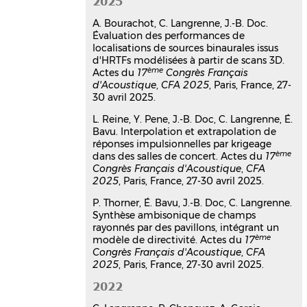
2025
utilisation conjointe de
A. Bourachot, C. Langrenne, J.-B. Doc.
Beamforming et d’Ambisonie
Évaluation des performances de
d’ordre élevé
localisations de sources binaurales issus
Pierre Lecomte
,
Philippe-Aubert
d'HRTFs modélisées à partir de scans 3D.
Gauthier
,
Christophe Langrenne
,
Alain
ème
Actes du
17
Congrès Français
Berry
,
Alexandre Garcia
d'Acoustique
,
CFA 2025
, Paris, France, 27-
CFA/VISHNO 2016
, Apr 2016, Le Mans,
30 avril 2025.
France
L. Reine, Y. Pene, J.-B. Doc, C. Langrenne, É.
Communication dans un congrès
Bavu. Interpolation et extrapolation de
hal-04238861v1
réponses impulsionnelles par krigeage
On the Use of a Lebedev Grid for
ème
dans des salles de concert. Actes du
17
Ambisonics
Congrès Français d'Acoustique
,
CFA
2025
, Paris, France, 27-30 avril 2025.
Pierre Lecomte
,
Philippe-Aubert
Gauthier
,
Christophe Langrenne
,
P. Thorner, É. Bavu, J.-B. Doc, C. Langrenne.
Alexandre Garcia
,
Alain Berry
Synthèse ambisonique de champs
AES Convention. 139th International
rayonnés par des pavillons, intégrant un
Audio Engineering Society Convention
,
ème
modèle de directivité. Actes du
17
Oct 2015, New York, United States
Congrès Français d'Acoustique
,
CFA
2025
, Paris, France, 27-30 avril 2025.
Communication dans un congrès
hal-04503504v1
2022
Sonic Time Reversal Imaging