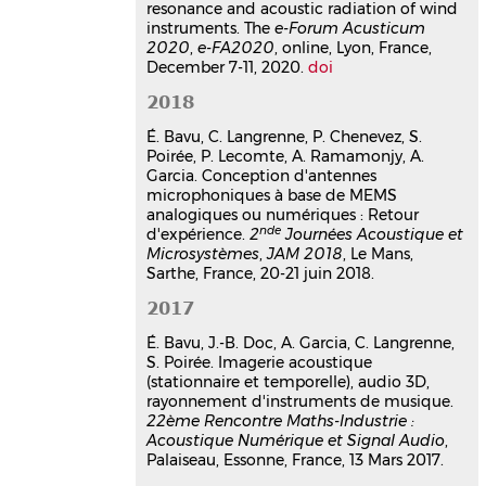
resonance and acoustic radiation of wind
Manuel Melon
,
Christophe Langrenne
,
instruments. The
e-Forum Acusticum
Olivier Thomas
,
Alexandre Garcia
2020
,
e-FA2020
, online, Lyon, France,
127th Audio Engineering Society
December 7-11, 2020.
doi
Convention
, Oct 2009, New-York,
United States
2018
Communication dans un congrès
É. Bavu, C. Langrenne, P. Chenevez, S.
hal-03179312v1
Poirée, P. Lecomte, A. Ramamonjy, A.
Measurement of subwoofer
Garcia. Conception d'antennes
directivity in non-anechoic
microphoniques à base de MEMS
rooms
analogiques ou numériques : Retour
nde
d'expérience.
2
Journées Acoustique et
Christophe Langrenne
,
Pierre-Emile
Microsystèmes
,
JAM 2018
, Le Mans,
Chartrain
,
Manuel Melon
,
Alexandre
Sarthe, France, 20-21 juin 2018.
Garcia
38th International Congress and
2017
Exposition on Noise Control
Engineering, Inter-Noise 2009
, Aug
É. Bavu, J.-B. Doc, A. Garcia, C. Langrenne,
2009, Ottawa, Canada
S. Poirée. Imagerie acoustique
(stationnaire et temporelle), audio 3D,
Communication dans un congrès
rayonnement d'instruments de musique.
hal-03179306v1
22ème Rencontre Maths-Industrie :
A boundary element method for
Acoustique Numérique et Signal Audio
,
near-field acoustical holography
Palaiseau, Essonne, France, 13 Mars 2017.
in bounded noisy environment