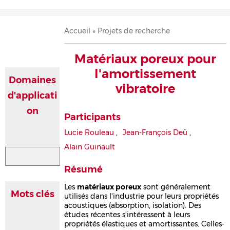
Accueil
Présentation
Recherche
Équipe
Publications
Évènements
Contact
Fil
Accueil
Projets de recherche
d'Ariane
Matériaux poreux pour
l'amortissement
Domaines
vibratoire
d'applicati
on
Participants
Lucie Rouleau
,
Jean-François Deü
,
Alain Guinault
Résumé
Les
matériaux poreux
sont généralement
Mots clés
utilisés dans l'industrie pour leurs propriétés
acoustiques (absorption, isolation). Des
études récentes s'intéressent à leurs
propriétés élastiques et amortissantes. Celles-