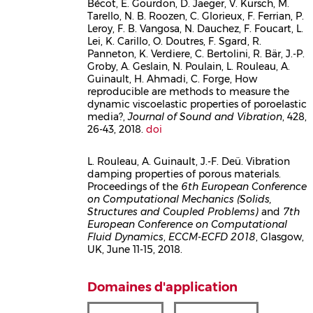
Bécot, E. Gourdon, D. Jaeger, V. Kursch, M.
Tarello, N. B. Roozen, C. Glorieux, F. Ferrian, P.
Leroy, F. B. Vangosa, N. Dauchez, F. Foucart, L.
Lei, K. Carillo, O. Doutres, F. Sgard, R.
Panneton, K. Verdiere, C. Bertolini, R. Bär, J.-P.
Groby, A. Geslain, N. Poulain, L. Rouleau, A.
Guinault, H. Ahmadi, C. Forge, How
reproducible are methods to measure the
dynamic viscoelastic properties of poroelastic
media?,
Journal of Sound and Vibration
, 428,
26-43, 2018.
doi
L. Rouleau, A. Guinault, J.-F. Deü. Vibration
damping properties of porous materials.
Corps
Proceedings of the
6th European Conference
on Computational Mechanics (Solids,
Structures and Coupled Problems)
and
7th
European Conference on Computational
Fluid Dynamics
,
ECCM-ECFD 2018
, Glasgow,
UK, June 11-15, 2018.
Domaines d'application