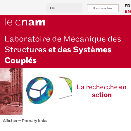
Aller
Rechercher
FR
au
EN
contenu
principal
Laboratoire de Mécanique des
Structures
et des Systè
mes
Couplés
La reche
rche
en
ac
tion
Primary
Afficher — Primary links
links