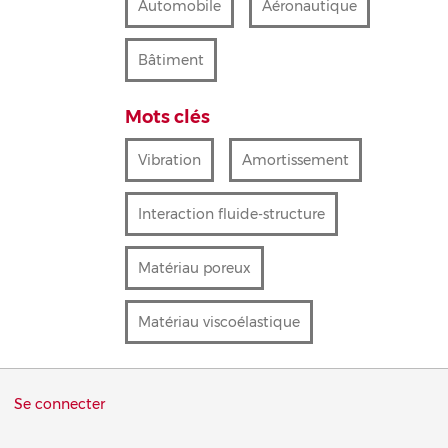
Automobile
Aéronautique
Bâtiment
Mots clés
Vibration
Amortissement
Interaction fluide-structure
Matériau poreux
Matériau viscoélastique
Menu
Se connecter
du
compte