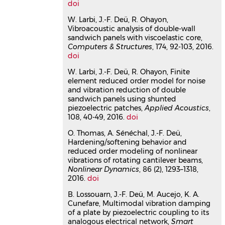
doi
Jean-François Deü
Journal of Vibration and Control
, 2020,
W. Larbi, J.-F. Deü, R. Ohayon,
26 (13-14), pp.1109-1109.
Vibroacoustic analysis of double-wall
⟨10.1177/1077546320923279⟩
sandwich panels with viscoelastic core,
Computers & Structures
, 174, 92-103, 2016.
Article dans une revue
hal-
doi
03177075v1
Non-intrusive reduced order
W. Larbi, J.-F. Deü, R. Ohayon, Finite
element reduced order model for noise
modelling for the dynamics of
and vibration reduction of double
geometrically nonlinear flat
sandwich panels using shunted
structures using three-
piezoelectric patches,
Applied Acoustics
,
dimensional finite elements
108, 40-49, 2016.
doi
Alessandra Vizzaccaro
,
Arthur Givois
,
O. Thomas, A. Sénéchal, J.-F. Deü,
Pierluigi Longobardi
,
Yichang Shen
,
Hardening/softening behavior and
Jean-François Deü
,
Loïc Salles
,
Cyril
reduced order modeling of nonlinear
Touzé
,
Olivier Thomas
vibrations of rotating cantilever beams,
Computational Mechanics
, 2020, 66 (6),
Nonlinear Dynamics
, 86 (2), 1293–1318,
pp.1293-1319.
⟨10.1007/s00466-020-
2016.
doi
01902-5⟩
B. Lossouarn, J.-F. Deü, M. Aucejo, K. A.
Article dans une revue
hal-
Cunefare, Multimodal vibration damping
02952712v1
of a plate by piezoelectric coupling to its
Nonlinear equilibrium of
analogous electrical network,
Smart