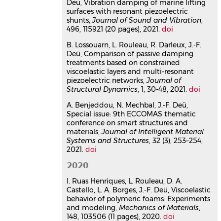
Deü, Vibration damping of marine lifting
03996035v1
surfaces with resonant piezoelectric
Electrical analogs of curved
shunts,
Journal of Sound and Vibration
,
beams and application to
496, 115921 (20 pages), 2021.
doi
piezoelectric network damping
B. Lossouarn, L. Rouleau, R. Darleux, J.-F.
Robin Darleux
,
Boris Lossouarn
,
Ivan
Deü, Comparison of passive damping
Giorgio
,
Francesco Dell’isola
,
Jean-
treatments based on constrained
François Deü
viscoelastic layers and multi-resonant
Mathematics and Mechanics of Solids
,
piezoelectric networks,
Journal of
2022, 27 (4), pp.578-601.
Structural Dynamics
, 1, 30-48, 2021.
doi
⟨10.1177/10812865211027622⟩
A. Benjeddou, N. Mechbal, J.-F. Deü,
Article dans une revue
hal-
Special issue: 9th ECCOMAS thematic
03427357v1
conference on smart structures and
An analogue twin for
materials,
Journal of Intelligent Material
piezoelectric vibration damping
Systems and Structures
, 32 (3), 253–254,
of multiple nonlinear
2021.
doi
resonances
2020
Boris Lossouarn
,
Gaëtan Kerschen
,
Jean-François Deü
I. Ruas Henriques, L. Rouleau, D. A.
Journal of Sound and Vibration
, 2021,
Castello, L. A. Borges, J.-F. Deü, Viscoelastic
511, pp.116323.
behavior of polymeric foams: Experiments
⟨10.1016/j.jsv.2021.116323⟩
and modeling,
Mechanics of Materials
,
148, 103506 (11 pages), 2020.
doi
Article dans une revue
hal-