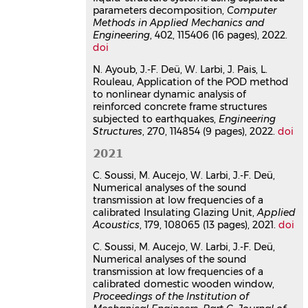
decomposition
parameters decomposition,
Computer
Christophe Hoareau
,
Jean-François
Methods in Applied Mechanics and
Deü
,
Roger Ohayon
Engineering
, 402, 115406 (16 pages), 2022.
Computer Methods in Applied
doi
Mechanics and Engineering
, 2022, 402,
N. Ayoub, J.-F. Deü, W. Larbi, J. Pais, L.
pp.115406.
Rouleau, Application of the POD method
⟨10.1016/j.cma.2022.115406⟩
to nonlinear dynamic analysis of
Article dans une revue
hal-
reinforced concrete frame structures
04016678v1
subjected to earthquakes,
Engineering
Structures
Application of the POD method
, 270, 114854 (9 pages), 2022.
doi
to nonlinear dynamic analysis of
2021
reinforced concrete frame
C. Soussi, M. Aucejo, W. Larbi, J.-F. Deü,
structures subjected to
Numerical analyses of the sound
earthquakes
transmission at low frequencies of a
Naim Ayoub
,
Jean-François Deü
,
Walid
calibrated Insulating Glazing Unit,
Applied
Larbi
,
Joseph Pais
,
Lucie Rouleau
Acoustics
, 179, 108065 (13 pages), 2021.
doi
Engineering Structures
, 2022, 270,
pp.114854.
C. Soussi, M. Aucejo, W. Larbi, J.-F. Deü,
Numerical analyses of the sound
⟨10.1016/j.engstruct.2022.114854⟩
transmission at low frequencies of a
Article dans une revue
hal-
calibrated domestic wooden window,
03791181v1
Proceedings of the Institution of
Vibration prediction of rotating