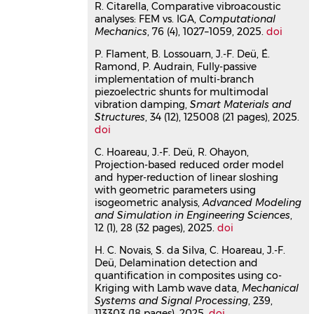
R. Citarella, Comparative vibroacoustic
Reduced-order model of
analyses: FEM vs. IGA,
Computational
geometrically nonlinear flexible
Mechanics
, 76 (4), 1027–1059, 2025.
doi
structures for fluid–structure
P. Flament, B. Lossouarn, J.-F. Deü, É.
interaction applications
Ramond, P. Audrain, Fully-passive
Théo Flament
,
Jean-François Deü
,
implementation of multi-branch
Antoine Placzek
,
Mikel Balmaseda
,
piezoelectric shunts for multimodal
Duc-Minh Tran
vibration damping,
Smart Materials and
International Journal of Non-Linear
Structures
, 34 (12), 125008 (21 pages), 2025.
Mechanics
, 2024, 158, pp.104587.
doi
⟨10.1016/j.ijnonlinmec.2023.104587⟩
C. Hoareau, J.-F. Deü, R. Ohayon,
Article dans une revue
hal-
Projection-based reduced order model
04336312v1
and hyper-reduction of linear sloshing
Bayesian calibration of
with geometric parameters using
constitutive models for
isogeometric analysis,
Advanced Modeling
polymeric foams
and Simulation in Engineering Sciences
,
12 (1), 28 (32 pages), 2025.
doi
Isadora Ruas Henriques
,
Lucie
Rouleau
,
D.A. Castello
,
L.A. Borges
,
H. C. Novais, S. da Silva, C. Hoareau, J.-F.
Jean-François Deü
Deü, Delamination detection and
Composite Structures
, 2024, 341,
quantification in composites using co-
pp.118231.
Kriging with Lamb wave data,
Mechanical
⟨10.1016/j.compstruct.2024.118231⟩
Systems and Signal Processing
, 239,
113303 (18 pages), 2025.
doi