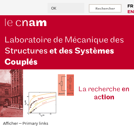
Aller
Rechercher
FR
au
EN
contenu
principal
Laboratoire de Mécanique des
Structures
et des Systè
mes
Couplés
La reche
rche
en
ac
tion
Primary
Afficher — Primary links
links