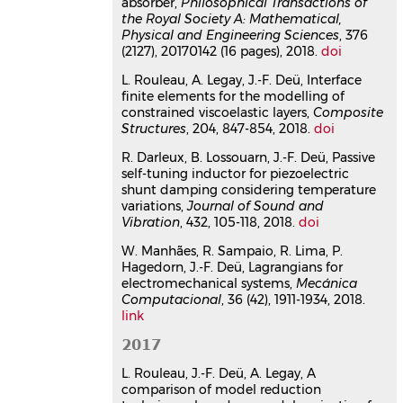
François Deü
absorber,
Philosophical Transactions of
Journal of the Brazilian Society of
the Royal Society A: Mathematical,
Physical and Engineering Sciences
Mechanical Sciences and Engineering
, 376
,
(2127), 20170142 (16 pages), 2018.
doi
2020, 42 (12), pp.626.
⟨10.1007/s40430-
020-02710-x⟩
L. Rouleau, A. Legay, J.-F. Deü, Interface
Article dans une revue
hal-
finite elements for the modelling of
04017577v1
constrained viscoelastic layers,
Composite
Structures
Experimental analysis of
, 204, 847-854, 2018.
doi
nonlinear resonances in
R. Darleux, B. Lossouarn, J.-F. Deü, Passive
piezoelectric plates with
self-tuning inductor for piezoelectric
geometric nonlinearities
shunt damping considering temperature
variations,
Journal of Sound and
Arthur Givois
,
Christophe Giraud-
Vibration
, 432, 105-118, 2018.
doi
Audine
,
Jean-François Deü
,
Olivier
Thomas
W. Manhães, R. Sampaio, R. Lima, P.
Nonlinear Dynamics
, 2020, 102 (3),
Hagedorn, J.-F. Deü, Lagrangians for
pp.1451-1462.
⟨10.1007/s11071-020-
electromechanical systems,
Mecánica
05997-6⟩
Computacional
, 36 (42), 1911-1934, 2018.
link
Article dans une revue
hal-
03781157v1
2017
Viscoelastic behavior of
polymeric foams: Experiments
L. Rouleau, J.-F. Deü, A. Legay, A
comparison of model reduction
and modeling