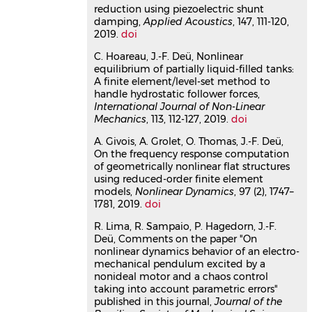
reduction using piezoelectric shunt
496, pp.115921.
damping,
Applied Acoustics
, 147, 111-120,
⟨10.1016/j.jsv.2020.115921⟩
2019.
doi
Article dans une revue
hal-
03106873v1
C. Hoareau, J.-F. Deü, Nonlinear
equilibrium of partially liquid-filled tanks:
Special issue: 9th ECCOMAS
A finite element/level-set method to
thematic conference on smart
handle hydrostatic follower forces,
structures and materials
International Journal of Non-Linear
Ayech Benjeddou
,
Nazih Mechbal
,
Mechanics
, 113, 112-127, 2019.
doi
Jean-François Deü
A. Givois, A. Grolet, O. Thomas, J.-F. Deü,
Journal of Intelligent Material Systems
On the frequency response computation
and Structures
, 2021, 32 (3),
of geometrically nonlinear flat structures
⟨10.1177/1045389X21995597⟩
using reduced-order finite element
Article dans une revue
hal-
models,
Nonlinear Dynamics
, 97 (2), 1747–
03706105v1
1781, 2019.
doi
Dynamics of piezoelectric
R. Lima, R. Sampaio, P. Hagedorn, J.-F.
structures with geometric
Deü, Comments on the paper "On
nonlinearities: A non-intrusive
nonlinear dynamics behavior of an electro-
reduced order modelling strategy
mechanical pendulum excited by a
Arthur Givois
,
Jean-François Deü
,
nonideal motor and a chaos control
taking into account parametric errors"
Olivier Thomas
published in this journal,
Journal of the
Computers & Structures
, 2021, 253,