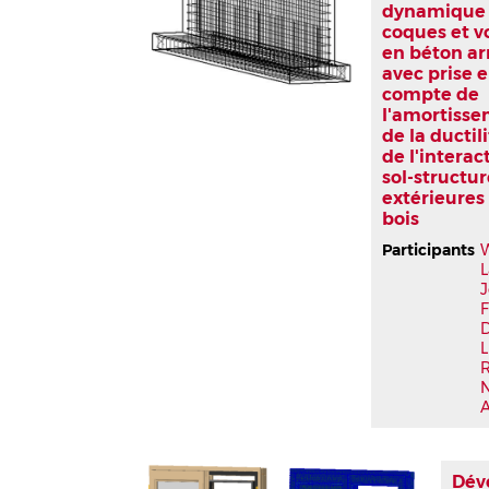
dynamique
coques et v
en béton a
avec prise 
compte de
l'amortisse
de la ductili
de l'interac
sol-structu
extérieures
bois
Participants
L
J
F
L
Dév