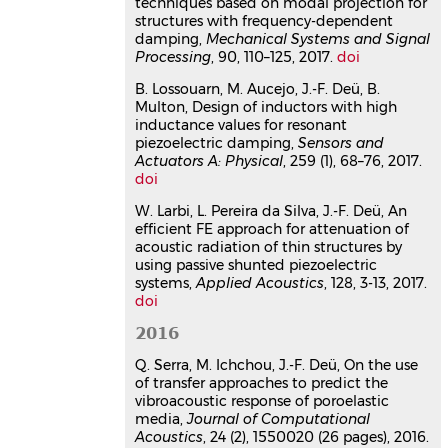
techniques based on modal projection for
Isadora R. Henriques
,
Lucie Rouleau
,
structures with frequency-dependent
Daniel A. Castello
,
Lavinia A. Borges
,
damping,
Mechanical Systems and Signal
Jean-François Deü
Processing
, 90, 110–125, 2017.
doi
Mechanics of Materials
, 2020, 148,
pp.103506.
B. Lossouarn, M. Aucejo, J.-F. Deü, B.
⟨10.1016/j.mechmat.2020.103506⟩
Multon, Design of inductors with high
inductance values for resonant
Article dans une revue
hal-
piezoelectric damping,
Sensors and
03202403v1
Actuators A: Physical
, 259 (1), 68–76, 2017.
Broadband vibration damping of
doi
non-periodic plates by
W. Larbi, L. Pereira da Silva, J.-F. Deü, An
piezoelectric coupling to their
efficient FE approach for attenuation of
electrical analogues
acoustic radiation of thin structures by
Robin Darleux
,
Boris Lossouarn
,
Jean-
using passive shunted piezoelectric
François Deü
systems,
Applied Acoustics
, 128, 3-13, 2017.
Smart Materials and Structures
, 2020,
doi
29 (5), pp.054001.
⟨10.1088/1361-
2016
665X/ab7948⟩
Article dans une revue
hal-
Q. Serra, M. Ichchou, J.-F. Deü, On the use
02909828v1
of transfer approaches to predict the
vibroacoustic response of poroelastic
Smart structures and materials:
media,
Journal of Computational
Vibration and control
Acoustics
, 24 (2), 1550020 (26 pages), 2016.
Ayech Benjeddou
,
Nazih Mechbal
,