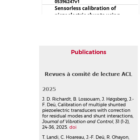
05396247v1
Sensorless calibration of
piezoelectric shunts using
capacitance measurements
Jens D. Richardt
,
Boris Lossouarn
,
Jan
Høgsberg
,
Jean-François Deü
Smart Materials and Structures
, 2025,
34 (3), pp.035043.
⟨10.1088/1361-
Publications
665X/adbac8⟩
Article dans une revue
hal-
05459950v1
Mitigation of hydrofoil torsional
Revues à comité de lecture ACL
flow induced vibrations by
resonant piezoelectric shunt
2025
Yann Watine
,
Boris Lossouarn
,
Céline
J. D. Richardt, B. Lossouarn, J. Høgsberg, J.-
Gabillet
,
Jacques-André Astolfi
,
Jean-
F. Deü, Calibration of multiple shunted
François Deü
piezoelectric transducers with correction
Ocean Engineering
, 2024, 313,
for residual modes and shunt interactions,
pp.119598.
Journal of Vibration and Control
, 31 (1-2),
⟨10.1016/j.oceaneng.2024.119598⟩
24-36, 2025.
doi
Article dans une revue
hal-
T. Landi, C. Hoareau, J.-F. Deü, R. Ohayon,
04830138v1