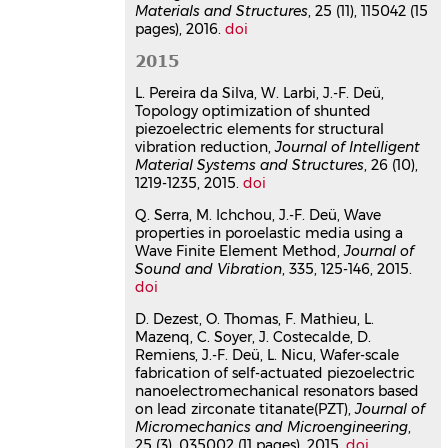
partially liquid-filled tanks: A
Materials and Structures
, 25 (11), 115042 (15
finite element/level-set method
pages), 2016.
doi
to handle hydrostatic follower
2015
forces
Christophe Hoareau
,
Jean-François
L. Pereira da Silva, W. Larbi, J.-F. Deü,
Deü
Topology optimization of shunted
piezoelectric elements for structural
International Journal of Non-Linear
vibration reduction,
Journal of Intelligent
Mechanics
, 2019, 113, pp.112-127.
Material Systems and Structures
, 26 (10),
⟨10.1016/j.ijnonlinmec.2019.03.014⟩
1219-1235, 2015.
doi
Article dans une revue
hal-
03121731v1
Q. Serra, M. Ichchou, J.-F. Deü, Wave
properties in poroelastic media using a
On a space-time regularization
Wave Finite Element Method,
Journal of
for force reconstruction
Sound and Vibration
, 335, 125-146, 2015.
problems
doi
Mathieu Aucejo
,
Olivier de Smet
,
Jean-
François Deü
D. Dezest, O. Thomas, F. Mathieu, L.
Mazenq, C. Soyer, J. Costecalde, D.
Mechanical Systems and Signal
Remiens, J.-F. Deü, L. Nicu, Wafer-scale
Processing
, 2019, 118, pp.549-567.
fabrication of self-actuated piezoelectric
⟨10.1016/j.ymssp.2018.09.002⟩
nanoelectromechanical resonators based
Article dans une revue
hal-
on lead zirconate titanate(PZT),
Journal of
02068528v1
Micromechanics and Microengineering
,
Comments on the paper "On
25 (3), 035002 (11 pages), 2015.
doi