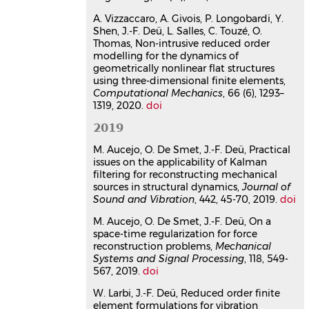
Article dans une revue
hal-
A. Vizzaccaro, A. Givois, P. Longobardi, Y.
03200124v1
Shen, J.-F. Deü, L. Salles, C. Touzé, O.
Numerical analyses of the sound
Thomas, Non-intrusive reduced order
transmission at low frequencies
modelling for the dynamics of
of a calibrated domestic wooden
geometrically nonlinear flat structures
using three-dimensional finite elements,
window
Computational Mechanics
, 66 (6), 1293–
Chaïma Soussi
,
Mathieu Aucejo
,
Walid
1319, 2020.
doi
Larbi
,
Jean-François Deü
Proceedings of the Institution of
2019
Mechanical Engineers, Part C: Journal
M. Aucejo, O. De Smet, J.-F. Deü, Practical
of Mechanical Engineering Science
,
issues on the applicability of Kalman
2021, 235 (14), pp.2637-2650.
filtering for reconstructing mechanical
⟨10.1177/09544062211003621⟩
sources in structural dynamics,
Journal of
Article dans une revue
hal-
Sound and Vibration
, 442, 45-70, 2019.
doi
03225940v1
M. Aucejo, O. De Smet, J.-F. Deü, On a
Vibration damping of marine
space-time regularization for force
lifting surfaces with resonant
reconstruction problems,
Mechanical
piezoelectric shunts
Systems and Signal Processing
, 118, 549-
Laetitia Pernod
,
Boris Lossouarn
,
567, 2019.
doi
Jacques-André Astolfi
,
Jean-François
W. Larbi, J.-F. Deü, Reduced order finite
Deü
element formulations for vibration
Journal of Sound and Vibration
, 2021,