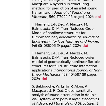
Article dans une revue
hal-
Macquart, A hybrid sub-structuring
04663191v1
method for prediction of air inlet sound
Calibration of multiple shunted
transmission,
Journal of Sound and
piezoelectric transducers with
Vibration
, 569, 117994 (18 pages), 2024.
doi
correction for residual modes
T. Flament, J.-F. Deü, A. Placzek, M.
and shunt interactions
Balmaseda, D.-M. Tran, Reduced Order
Jens D. Richardt
,
Boris Lossouarn
,
Jan
Model of nonlinear structures for
Høgsberg
,
Jean-François Deü
turbomachinery aeroelasticity,
Journal of
Journal of Vibration and Control
, 2024,
Engineering for Gas Turbines and Power
,
146 (3), 031005 (9 pages), 2024.
⟨10.1177/10775463241241838⟩
doi
Article dans une revue
hal-
T. Flament, J.-F. Deü, A. Placzek, M.
04663190v1
Balmaseda, D.-M. Tran, Reduced-order
Reduced order model of
model of geometrically nonlinear flexible
structures for fluid–structure interaction
nonlinear structures for
applications,
International Journal of Non-
turbomachinery aeroelasticity
Linear Mechanics
, 158, 104587 (19 pages),
Théo Flament
,
Jean-François Deü
,
2024.
doi
Antoine Placzek
,
Mikel Balmaseda
,
Duc-Minh Tran
S. Bakhouche, W. Larbi, R. Aloui, P.
Journal of Engineering for Gas
Macquart, J.-F. Deü, Global sensitivity
analysis of sound attenuation in double-
Turbines and Power
, 2024, 146 (3),
wall system with porous layer,
Mechanics
pp.031005.
⟨10.1115/1.4063544⟩
of Advanced Materials and Structures
, 31
Article dans une revue
hal-