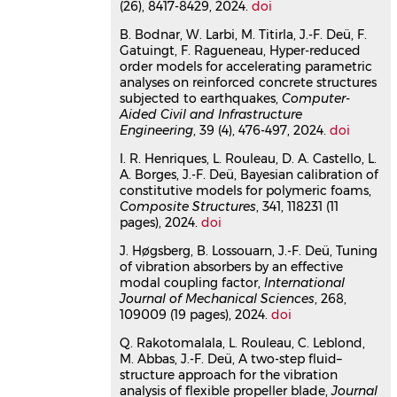
(26), 8417-8429, 2024.
doi
04336345v1
Hyper‐reduced order models for
B. Bodnar, W. Larbi, M. Titirla, J.-F. Deü, F.
Gatuingt, F. Ragueneau, Hyper-reduced
accelerating parametric analyses
order models for accelerating parametric
on reinforced concrete
analyses on reinforced concrete structures
structures subjected to
subjected to earthquakes,
Computer-
earthquakes
Aided Civil and Infrastructure
Engineering
, 39 (4), 476-497, 2024.
doi
Bastien Bodnar
,
Walid Larbi
,
Magdalini Titirla
,
Jean-François Deü
,
I. R. Henriques, L. Rouleau, D. A. Castello, L.
Fabrice Gatuingt
,
Frédéric Ragueneau
A. Borges, J.-F. Deü, Bayesian calibration of
Computer-Aided Civil and
constitutive models for polymeric foams,
Infrastructure Engineering
, 2024, 39
Composite Structures
, 341, 118231 (11
(4), pp.476-497.
⟨10.1111/mice.13120⟩
pages), 2024.
doi
Article dans une revue
hal-
J. Høgsberg, B. Lossouarn, J.-F. Deü, Tuning
04275212v1
of vibration absorbers by an effective
A hybrid sub-structuring method
modal coupling factor,
International
for prediction of air inlet sound
Journal of Mechanical Sciences
, 268,
transmission
109009 (19 pages), 2024.
doi
Julien Puig
,
Mathieu Aucejo
,
Jean-
Q. Rakotomalala, L. Rouleau, C. Leblond,
François Deü
,
Walid Larbi
,
P.
M. Abbas, J.-F. Deü, A two-step fluid–
Macquart
structure approach for the vibration
Journal of Sound and Vibration
, 2024,
analysis of flexible propeller blade,
Journal