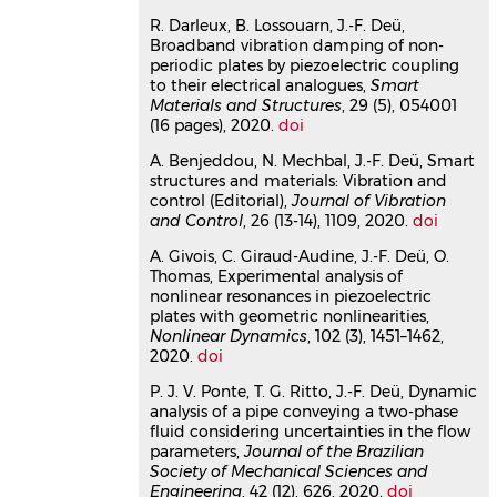
03445568v1
R. Darleux, B. Lossouarn, J.-F. Deü,
Comparison of passive damping
Broadband vibration damping of non-
periodic plates by piezoelectric coupling
treatments based on
to their electrical analogues,
Smart
constrained viscoelastic layers
Materials and Structures
, 29 (5), 054001
and multi-resonant piezoelectric
(16 pages), 2020.
doi
networks
A. Benjeddou, N. Mechbal, J.-F. Deü, Smart
Boris Lossouarn
,
Lucie Rouleau
,
Robin
structures and materials: Vibration and
Darleux
,
Jean-François Deü
control (Editorial),
Journal of Vibration
Journal of Structural Dynamics
, 2021,
and Control
, 26 (13-14), 1109, 2020.
doi
⟨10.25518/2684-6500.63⟩
A. Givois, C. Giraud-Audine, J.-F. Deü, O.
Article dans une revue
hal-
Thomas, Experimental analysis of
03445574v1
nonlinear resonances in piezoelectric
Numerical analyses of the sound
plates with geometric nonlinearities,
transmission at low frequencies
Nonlinear Dynamics
, 102 (3), 1451–1462,
of a calibrated Insulating Glazing
2020.
doi
Unit
P. J. V. Ponte, T. G. Ritto, J.-F. Deü, Dynamic
Chaïma Soussi
,
Mathieu Aucejo
,
Walid
analysis of a pipe conveying a two-phase
Larbi
,
Jean-François Deü
fluid considering uncertainties in the flow
Applied Acoustics
, 2021, 179,
parameters,
Journal of the Brazilian
pp.108065.
Society of Mechanical Sciences and
⟨10.1016/j.apacoust.2021.108065⟩
Engineering
, 42 (12), 626, 2020.
doi