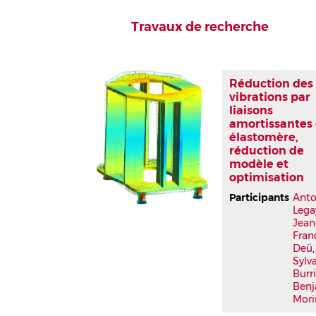
Travaux de recherche
Réduction des
vibrations par
liaisons
amortissantes
élastomère,
réduction de
modèle et
optimisation
Participants
Anto
Lega
Jean
Fran
Deü
,
Sylv
Burr
Ben
Mori