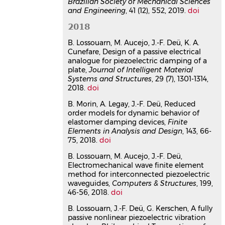
Brazilian Society of Mechanical Sciences
pp.106575.
and Engineering
, 41 (12), 552, 2019.
doi
⟨10.1016/j.compstruc.2021.106575⟩
Article dans une revue
hal-
2018
03500725v1
B. Lossouarn, M. Aucejo, J.-F. Deü, K. A.
Effect of parametric
Cunefare, Design of a passive electrical
uncertainties on vibration
analogue for piezoelectric damping of a
mitigation with periodically
plate,
Journal of Intelligent Material
distributed and interconnected
Systems and Structures
, 29 (7), 1301-1314,
2018.
doi
piezoelectric patches
Marcelo Areias Trindade
,
Boris
B. Morin, A. Legay, J.-F. Deü, Reduced
Lossouarn
,
Jean-François Deü
order models for dynamic behavior of
Journal of Intelligent Material Systems
elastomer damping devices,
Finite
and Structures
, 2021, 32 (9), pp.971-
Elements in Analysis and Design
, 143, 66-
985.
⟨10.1177/1045389X20942847⟩
75, 2018.
doi
Article dans une revue
hal-
B. Lossouarn, M. Aucejo, J.-F. Deü,
02909839v1
Electromechanical wave ﬁnite element
Dynamic analysis of a pipe
method for interconnected piezoelectric
conveying a two-phase fluid
waveguides,
Computers & Structures
, 199,
46-56, 2018.
doi
considering uncertainties in the
flow parameters
B. Lossouarn, J.-F. Deü, G. Kerschen, A fully
Pedro Ponte
,
Thiago Ritto
,
Jean-
passive nonlinear piezoelectric vibration