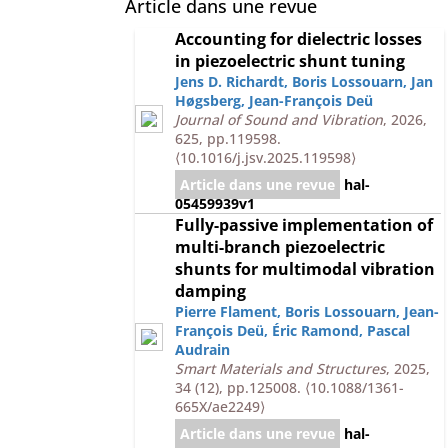
Article dans une revue
Accounting for dielectric losses
in piezoelectric shunt tuning
Jens D. Richardt
,
Boris Lossouarn
,
Jan
Høgsberg
,
Jean-François Deü
Journal of Sound and Vibration
, 2026,
625, pp.119598.
⟨10.1016/j.jsv.2025.119598⟩
Article dans une revue
hal-
05459939v1
Fully-passive implementation of
multi-branch piezoelectric
shunts for multimodal vibration
damping
Pierre Flament
,
Boris Lossouarn
,
Jean-
François Deü
,
Éric Ramond
,
Pascal
Audrain
Smart Materials and Structures
, 2025,
34 (12), pp.125008.
⟨10.1088/1361-
665X/ae2249⟩
Article dans une revue
hal-