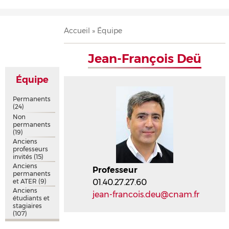
Accueil
Présentation
Recherche
Équipe
Publications
Évènements
Contact
Fil
Accueil
Équipe
d'Ariane
Jean-François Deü
Équipe
Permanents
(24)
Non
permanents
(19)
Anciens
professeurs
invités
(15)
Anciens
Professeur
permanents
et ATER
(9)
01.40.27.27.60
Anciens
jean-francois.deu@cnam.fr
étudiants et
stagiaires
(107)