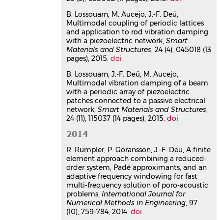
nonlinear dynamics behavior of
B. Lossouarn, M. Aucejo, J.-F. Deü,
an electro-mechanical pendulum
Multimodal coupling of periodic lattices
excited by a non ideal motor and
and application to rod vibration damping
a chaos control taking into
with a piezoelectric network,
Smart
Materials and Structures
, 24 (4), 045018 (13
account parametric errors"
pages), 2015.
doi
published in this journal
Roberta Lima
,
Rubens Sampaio
,
Peter
B. Lossouarn, J.-F. Deü, M. Aucejo,
Hagedorn
,
Jean-François Deü
Multimodal vibration damping of a beam
Journal of the Brazilian Society of
with a periodic array of piezoelectric
Mechanical Sciences and Engineering
,
patches connected to a passive electrical
network,
2019, 41 (12), pp.552.
Smart Materials and Structures
⟨10.1007/s40430-
,
24 (11), 115037 (14 pages), 2015.
doi
019-2032-0⟩
Article dans une revue
hal-
2014
03177080v1
R. Rumpler, P. Göransson, J.-F. Deü, A finite
Practical issues on the
element approach combining a reduced-
applicability of Kalman filtering
order system, Padé approximants, and an
for reconstructing mechanical
adaptive frequency windowing for fast
sources in structural dynamics
multi-frequency solution of poro-acoustic
problems,
International Journal for
Mathieu Aucejo
,
Olivier de Smet
,
Jean-
Numerical Methods in Engineering
, 97
François Deü
(10), 759-784, 2014.
doi
Journal of Sound and Vibration
, 2019,