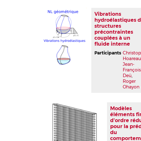
Vibrations
hydroélastiques 
structures
précontraintes
couplées à un
fluide interne
Participants
Christo
Hoarea
Jean-
François
Deü
,
Roger
Ohayon
Modèles
éléments fi
d'ordre réd
pour la pré
du
comportem