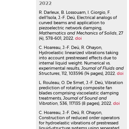
2022
Structures
, 2023, 31 (26), pp.8417-8429.
⟨10.1080/15376494.2023.2258611⟩
R. Darleux, B. Lossouarn, I. Giorgio, F.
Article dans une revue
hal-
dell'Isola, J.-F. Deü, Electrical analogs of
05361540v1
curved beams and application to
piezoelectric network damping,
Vortex-induced vibrations of a
Mathematics and Mechanics of Solids
, 27
cantilevered blunt plate: POD of
(4), 578-601, 2022.
doi
TR-PIV measurements and
structural modal analysis
C. Hoareau, J.-F. Deü, R. Ohayon,
Hydroelastic linearized vibrations taking
Yann Watine
,
Céline Gabillet
,
Boris
into account prestressed effects due to
Lossouarn
,
Jean-François Deü
,
internal liquid weight: Numerical vs.
Jacques-André Astolfi
experimental results,
Journal of Fluids and
Journal of Fluids and Structures
, 2023,
Structures
, 112, 103596 (14 pages), 2022.
doi
117, pp.103832.
⟨10.1016/j.jfluidstructs.2022.103832⟩
L. Rouleau, O. De Smet, J.-F. Deü, Vibration
prediction of rotating composite fan
Article dans une revue
hal-
blades comprising viscoelastic damping
04001650v1
treatments,
Journal of Sound and
Construction of reduced order
Vibration
, 536, 117135 (8 pages), 2022.
doi
operators for hydroelastic
vibrations of prestressed liquid–
C. Hoareau, J.-F. Deü, R. Ohayon,
Construction of reduced order operators
structure systems using
for hydroelastic vibrations of prestressed
separated parameters
liquid–structure systems using separated