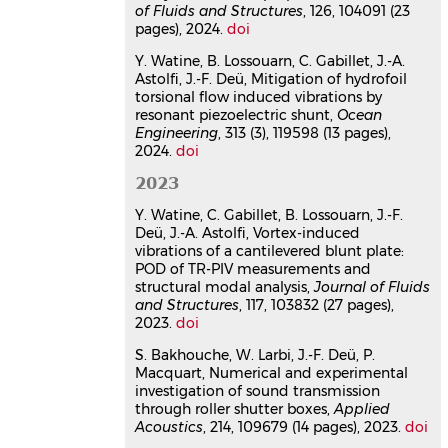
569, pp.117994.
of Fluids and Structures
, 126, 104091 (23
⟨10.1016/j.jsv.2023.117994⟩
pages), 2024.
doi
Article dans une revue
hal-
Y. Watine, B. Lossouarn, C. Gabillet, J.-A.
04181997v1
Astolfi, J.-F. Deü, Mitigation of hydrofoil
Numerical and experimental
torsional flow induced vibrations by
investigation of sound
resonant piezoelectric shunt,
Ocean
transmission through roller
Engineering
, 313 (3), 119598 (13 pages),
2024.
doi
shutter boxes
Soraya Bakhouche
,
Walid Larbi
,
Jean-
2023
François Deü
,
Philippe Macquart
Applied Acoustics
, 2023, 214,
Y. Watine, C. Gabillet, B. Lossouarn, J.-F.
Deü, J.-A. Astolfi, Vortex-induced
pp.109679.
vibrations of a cantilevered blunt plate:
⟨10.1016/j.apacoust.2023.109679⟩
POD of TR-PIV measurements and
Article dans une revue
hal-
structural modal analysis,
Journal of Fluids
04353373v1
and Structures
, 117, 103832 (27 pages),
Global sensitivity analysis of
2023.
doi
sound attenuation in double-
S. Bakhouche, W. Larbi, J.-F. Deü, P.
wall system with porous layer
Macquart, Numerical and experimental
Soraya Bakhouche
,
Walid Larbi
,
Rabie
investigation of sound transmission
Aloui
,
Philippe Macquart
,
Jean-
through roller shutter boxes,
Applied
François Deü
Acoustics
, 214, 109679 (14 pages), 2023.
doi
Mechanics of Advanced Materials and