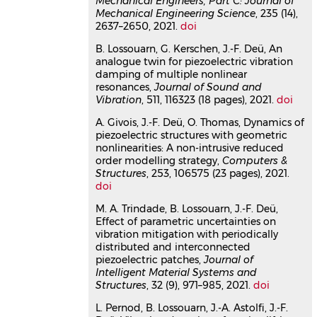
Mechanical Engineers, Part C: Journal of
composite fan blades comprising
Mechanical Engineering Science
, 235 (14),
2637–2650, 2021.
doi
viscoelastic damping treatments
Lucie Rouleau
,
Olivier de Smet
,
Jean-
B. Lossouarn, G. Kerschen, J.-F. Deü, An
François Deü
analogue twin for piezoelectric vibration
Journal of Sound and Vibration
, 2022,
damping of multiple nonlinear
536, pp.117135.
resonances,
Journal of Sound and
⟨10.1016/j.jsv.2022.117135⟩
Vibration
, 511, 116323 (18 pages), 2021.
doi
Article dans une revue
hal-
A. Givois, J.-F. Deü, O. Thomas, Dynamics of
04016963v1
piezoelectric structures with geometric
Hydroelastic linearized
nonlinearities: A non-intrusive reduced
vibrations taking into account
order modelling strategy,
Computers &
Structures
, 253, 106575 (23 pages), 2021.
prestressed effects due to
doi
internal liquid weight:
Numerical vs. experimental
M. A. Trindade, B. Lossouarn, J.-F. Deü,
Effect of parametric uncertainties on
results
vibration mitigation with periodically
Christophe Hoareau
,
Jean-François
distributed and interconnected
Deü
,
Roger Ohayon
piezoelectric patches,
Journal of
Journal of Fluids and Structures
, 2022,
Intelligent Material Systems and
112, pp.103596.
Structures
, 32 (9), 971–985, 2021.
doi
⟨10.1016/j.jfluidstructs.2022.103596⟩
L. Pernod, B. Lossouarn, J.-A. Astolfi, J.-F.
Article dans une revue
hal-