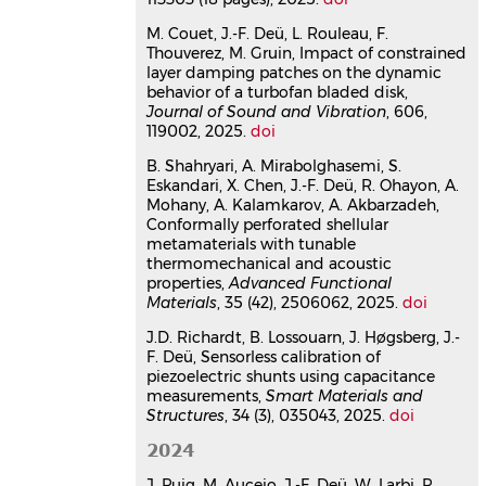
Article dans une revue
hal-
04600297v1
M. Couet, J.-F. Deü, L. Rouleau, F.
A two-step fluid–structure
Thouverez, M. Gruin, Impact of constrained
approach for the vibration
layer damping patches on the dynamic
analysis of flexible propeller
behavior of a turbofan bladed disk,
Journal of Sound and Vibration
, 606,
blade
119002, 2025.
doi
Quentin Rakotomalala
,
Lucie Rouleau
,
Cédric Leblond
,
Mickaël Abbas
,
Jean-
B. Shahryari, A. Mirabolghasemi, S.
François Deü
Eskandari, X. Chen, J.-F. Deü, R. Ohayon, A.
Journal of Fluids and Structures
, 2024,
Mohany, A. Kalamkarov, A. Akbarzadeh,
126,
Conformally perforated shellular
⟨10.1016/j.jfluidstructs.2024.104091⟩
metamaterials with tunable
thermomechanical and acoustic
Article dans une revue
hal-
properties,
Advanced Functional
04524594v1
Materials
, 35 (42), 2506062, 2025.
doi
Tuning of vibration absorbers by
an effective modal coupling
J.D. Richardt, B. Lossouarn, J. Høgsberg, J.-
F. Deü, Sensorless calibration of
factor
piezoelectric shunts using capacitance
Jan Høgsberg
,
Boris Lossouarn
,
Jean-
measurements,
Smart Materials and
François Deü
Structures
, 34 (3), 035043, 2025.
doi
International Journal of Mechanical
Sciences
, 2024, 268, pp.109009.
2024
⟨10.1016/j.ijmecsci.2024.109009⟩
J. Puig, M. Aucejo, J.-F. Deü, W. Larbi, P.