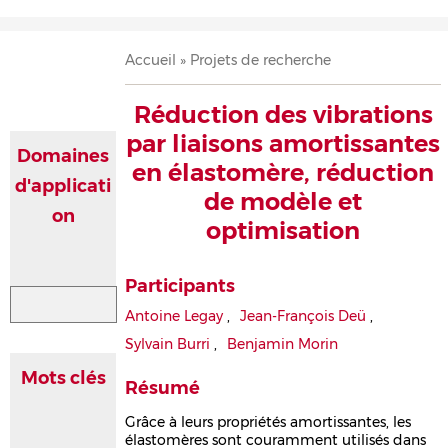
Accueil
Présentation
Recherche
Équipe
Publications
Évènements
Contact
Fil
Accueil
Projets de recherche
d'Ariane
Réduction des vibrations
par liaisons amortissantes
Domaines
en élastomère, réduction
d'applicati
de modèle et
on
optimisation
Participants
Antoine Legay
,
Jean-François Deü
,
Sylvain Burri
,
Benjamin Morin
Mots clés
Résumé
Grâce à leurs propriétés amortissantes, les
élastomères sont couramment utilisés dans