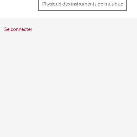
Physique des instruments de musique
Menu
Se connecter
du
compte
de
l'utilisateur