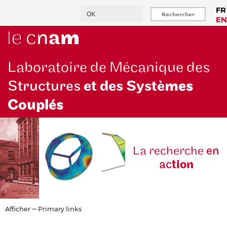
Aller
Rechercher
FR
au
EN
contenu
principal
Laboratoire de Mécanique des
Structures
et des Systè
mes
Couplés
La reche
rche
en
ac
tion
Primary
Afficher — Primary links
links