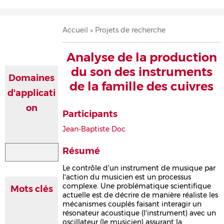
Accueil
Présentation
Recherche
Équipe
Publications
Évènements
Contact
Fil
Accueil
Projets de recherche
d'Ariane
Analyse de la production
du son des instruments
Domaines
de la famille des cuivres
d'applicati
on
Participants
Jean-Baptiste Doc
Résumé
Le contrôle d'un instrument de musique par
l'action du musicien est un processus
complexe. Une problématique scientifique
Mots clés
actuelle est de décrire de manière réaliste les
mécanismes couplés faisant interagir un
résonateur acoustique (l'instrument) avec un
oscillateur (le musicien) assurant la